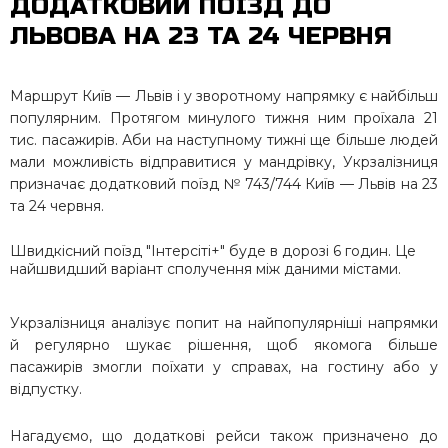
ДОДАТКОВИЙ ПОЇЗД ДО
ЛЬВОВА НА 23 ТА 24 ЧЕРВНЯ
Маршрут Київ — Львів і у зворотному напрямку є найбільш
популярним. Протягом минулого тижня ним проїхала 21
тис. пасажирів. Аби на наступному тижні ще більше людей
мали можливість відправитися у мандрівку, Укрзалізниця
призначає додатковий поїзд № 743/744 Київ — Львів на 23
та 24 червня.
Швидкісний поїзд "Інтерсіті+" буде в дорозі 6 годин. Це
найшвидший варіант сполучення між даними містами.
Укрзалізниця аналізує попит на найпопулярніші напрямки
й регулярно шукає рішення, щоб якомога більше
пасажирів змогли поїхати у справах, на гостину або у
відпустку.
Нагадуємо, що додаткові рейси також призначено до