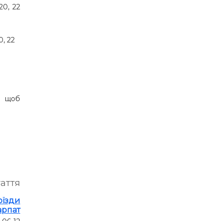
20, 22
, 22
, щоб
таття
оїзди
арпат