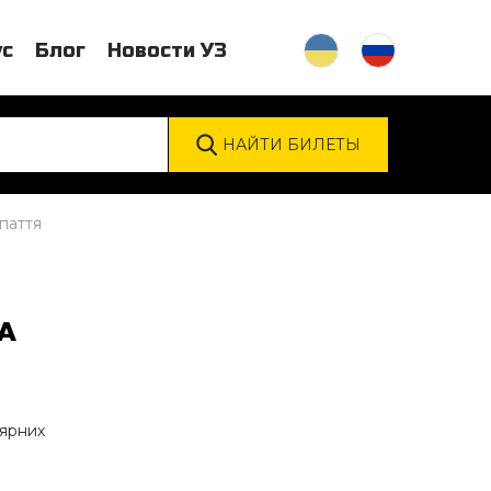
ус
Блог
Новости УЗ
паття
А
ярних