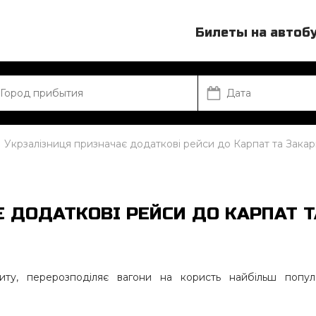
Билеты на автоб
Укрзалізниця призначає додаткові рейси до Карпат та Закар
 ДОДАТКОВІ РЕЙСИ ДО КАРПАТ Т
питу, перерозподіляє вагони на користь найбільш попул