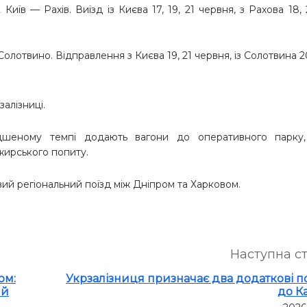
иїв — Рахів. Виїзд із Києва 17, 19, 21 червня, з Рахова 18, 
лотвино. Відправлення з Києва 19, 21 червня, із Солотвина 20
залізниці.
дшеному темпі додають вагони до оперативного парку
жирського попиту.
вий регіональний поїзд між Дніпром та Харковом.
Наступна с
ом:
Укрзалізниця призначає два додаткові п
ий
до К