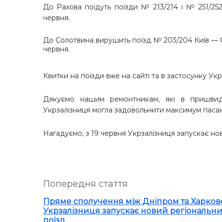
До Рахова поїдуть поїзди № 213/214 і № 251/252 К
червня.
До Солотвина вирушить поїзд № 203/204 Київ — Со
червня.
Квитки на поїзди вже на сайті та в застосунку Укр
Дякуємо нашим ремонтникам, які в пришви
Укрзалізниця могла задовольнити максимум паса
Нагадуємо, з 19 червня Укрзалізниця запускає но
Попередня стаття
Пряме сполучення між Дніпром та Харков
Укрзалізниця запускає новий регіональн
поїзд