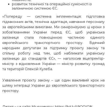
розвиток технічної та операційної сумісності із
залізничною системою ЄС.
«Попереду — системна імплементація: підготовка
підзаконних актів, технічна адаптація, навчання персоналу
за європейськими вимогами. Ми синхронізуємо ці кроки з
зобов’язаннями України перед ЄС, щоб українська
залізниця стала повноцінною частиною єдиного
європейського транспортного простору. Вдячний
народним депутатам за підтримку проєкту закону та
спільну роботу над тим, щоб наближати українську
залізницю до стандартів ЄС», — наголосив віцепрем’єр-
міністр з відновлення України — міністр розвитку громад
та територій Олексій Кулеба.
Ухвалення проєкту закону – ще один важливий крок на
шляху інтеграції України до європейського транспортного
простору.
Деталі – на сайті Мінрозвитку:
https://bit.ly/49QQIQN