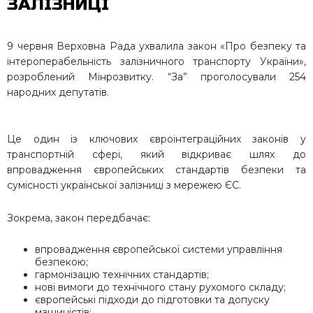
ЗАЛІЗНИЦІ
9 червня Верховна Рада ухвалила закон «Про безпеку та
інтероперабельність залізничного транспорту України»,
розроблений Мінрозвитку. “За” проголосували 254
народних депутатів.
Це один із ключових євроінтеграційних законів у
транспортній сфері, який відкриває шлях до
впровадження європейських стандартів безпеки та
сумісності української залізниці з мережею ЄС.
Зокрема, закон передбачає:
впровадження європейської системи управління
безпекою;
гармонізацію технічних стандартів;
нові вимоги до технічного стану рухомого складу;
європейські підходи до підготовки та допуску
машиністів;