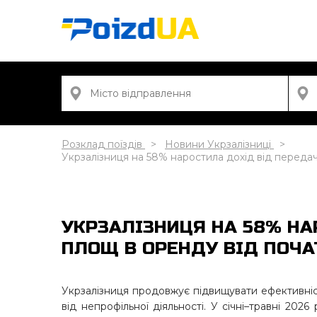
Розклад поїздів
Новини Укрзалізниці
Укрзалізниця на 58% наростила дохід від передач
УКРЗАЛІЗНИЦЯ НА 58% НА
ПЛОЩ В ОРЕНДУ ВІД ПОЧА
Укрзалізниця продовжує підвищувати ефективніс
від непрофільної діяльності. У січні–травні 202