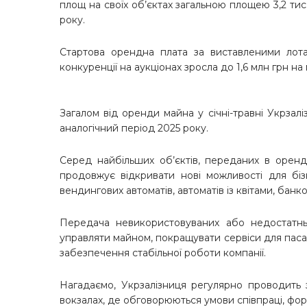
площ на своїх об’єктах загальною площею 3,2 тис.
року.
Стартова орендна плата за виставленими лота
конкуренції на аукціонах зросла до 1,6 млн грн на
Загалом від оренди майна у січні-травні Укрзал
аналогічний період 2025 року.
Серед найбільших об’єктів, переданих в оренд
продовжує відкривати нові можливості для біз
вендингових автоматів, автоматів із квітами, банк
Передача невикористовуваних або недостатнь
управляти майном, покращувати сервіси для паса
забезпечення стабільної роботи компанії.
Нагадаємо, Укрзалізниця регулярно проводить 
вокзалах, де обговорюються умови співпраці, форм