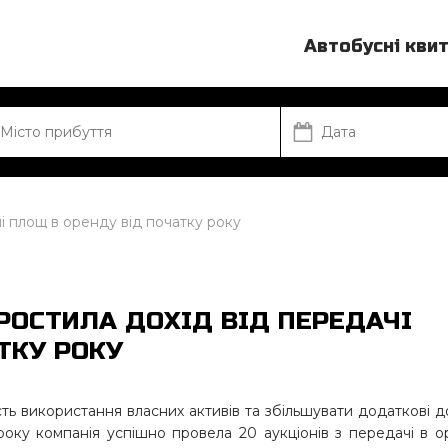
Автобусні кви
і площ в оренду від початку року
РОСТИЛА ДОХІД ВІД ПЕРЕДАЧІ
ТКУ РОКУ
ть використання власних активів та збільшувати додаткові 
6 року компанія успішно провела 20 аукціонів з передачі в 