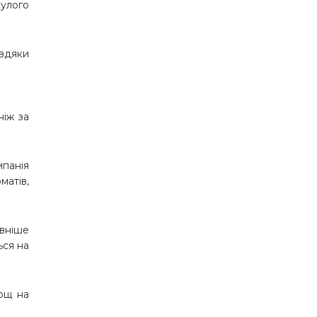
нулого
вдяки
ніж за
мпанія
матів,
вніше
ься на
лощ на