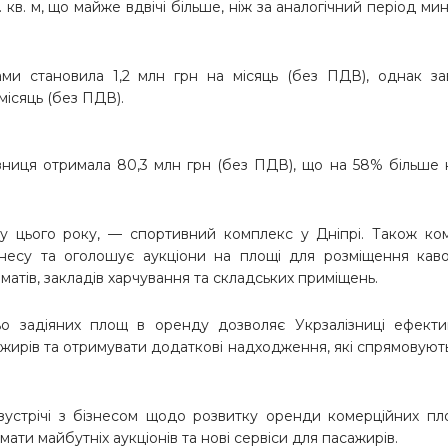
 кв. м, що майже вдвічі більше, ніж за аналогічний період ми
ми становила 1,2 млн грн на місяць (без ПДВ), однак за
 місяць (без ПДВ).
ізниця отримала 80,3 млн грн (без ПДВ), що на 58% більше 
у цього року, — спортивний комплекс у Дніпрі. Також ко
несу та оголошує аукціони на площі для розміщення каво
оматів, закладів харчування та складських приміщень.
о задіяних площ в оренду дозволяє Укрзалізниці ефекти
жирів та отримувати додаткові надходження, які спрямовуют
зустрічі з бізнесом щодо розвитку оренди комерційних п
ати майбутніх аукціонів та нові сервіси для пасажирів.