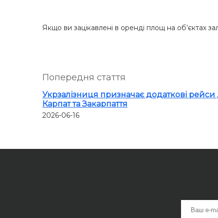
Якщо ви зацікавлені в оренді площ на об’єктах зал
Попередня стаття
Укрзалізниця призначає додаткові рейси
Карпат та Закарпаття
2026-06-16