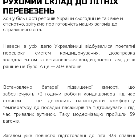
РУХОМИЙ СКЛАД ДО ЛІТНІХ
ПЕРЕВЕЗЕНЬ
Хоч у більшості регіонів України сьогодні не так вже й
спекотно, звітуємо про готовність наших вагонів до
справжнього літа.
Навесні в усіх депо Укрзалізниці відбувалися поетапні
перевірки систем кондиціонування, дозаправка
холодоагентом та встановлення кондиціонерів там, де їх
раніше не було. А це — 30+ вагонів.
Встановлено батареї підвищеної ємності, що
забезпечують +3 години роботи кондиціонера під час
стоянки — це дозволить налаштувати комфортну
температуру до посадки пасажирів та підтримувати її під
час тривалих зупинок. Таку модернізацію пройшли 59
вагонів.
Загалом уже повністю підготовлені до літа 933 спальні