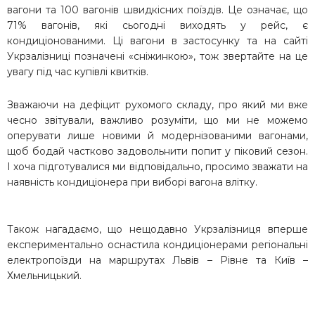
вагони та 100 вагонів швидкісних поїздів. Це означає, що
71% вагонів, які сьогодні виходять у рейс, є
кондиціонованими. Ці вагони в застосунку та на сайті
Укрзалізниці позначені «сніжинкою», тож звертайте на це
увагу під час купівлі квитків.
Зважаючи на дефіцит рухомого складу, про який ми вже
чесно звітували, важливо розуміти, що ми не можемо
оперувати лише новими й модернізованими вагонами,
щоб бодай частково задовольнити попит у піковий сезон.
І хоча підготувалися ми відповідально, просимо зважати на
наявність кондиціонера при виборі вагона влітку.
Також нагадаємо, що нещодавно Укрзалізниця вперше
експериментально оснастила кондиціонерами регіональні
електропоїзди на маршрутах Львів – Рівне та Київ –
Хмельницький.