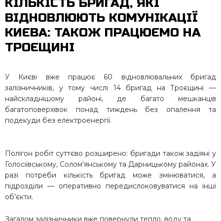
КІЛЬКІСТЬ БРИГАД, ЯКІ
ВІДНОВЛЮЮТЬ КОМУНІКАЦІЇ
КИЄВА: ТАКОЖ ПРАЦЮЄМО НА
ТРОЄЩИНІ
У Києві вже працює 60 відновлювальних бригад
залізничників, у тому числі 14 бригад на Троєщині —
найскладнішому районі, де багато мешканців
багатоповерхівок понад тиждень без опалення та
подекуди без електроенергії.
Полігон робіт суттєво розширено: бригади також задіяні у
Голосіївському, Солом’янському та Дарницькому районах. У
разі потреби кількість бригад може змінюватися, а
підрозділи — оперативно передислоковуватися на інші
об’єкти.
Загалом залізничники вже повернули тепло, воду та