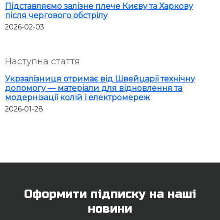
Підставляємо залізне плече Києву та Харкову
після чергового обстрілу
2026-02-03
Наступна стаття
Укрзалізниця отримає від Швейцарії технічну
допомогу — матеріали для відновлення та
модернізації колій і електромереж
2026-01-28
Оформити підписку на наші
новини