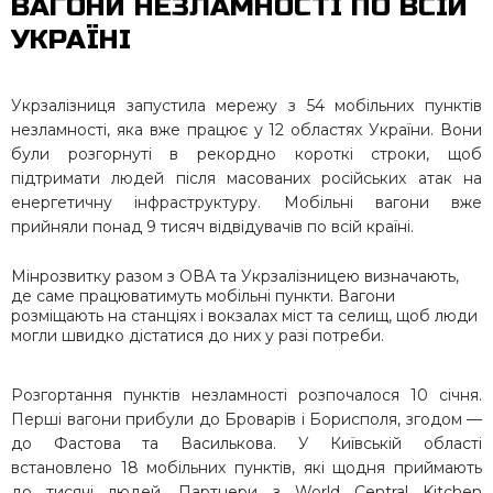
ВАГОНИ НЕЗЛАМНОСТІ ПО ВСІЙ
УКРАЇНІ
Укрзалізниця запустила мережу з 54 мобільних пунктів
незламності, яка вже працює у 12 областях України. Вони
були розгорнуті в рекордно короткі строки, щоб
підтримати людей після масованих російських атак на
енергетичну інфраструктуру.
Мобільні вагони вже
прийняли понад 9 тисяч відвідувачів по всій країні.
Мінрозвитку разом з ОВА та Укрзалізницею визначають,
де саме працюватимуть мобільні пункти. Вагони
розміщають на станціях і вокзалах міст та селищ, щоб люди
могли швидко дістатися до них у разі потреби.
Розгортання пунктів незламності розпочалося 10 січня.
Перші вагони прибули до Броварів і Борисполя, згодом —
до Фастова та Василькова. У Київській області
встановлено 18 мобільних пунктів, які щодня приймають
до тисячі людей. Партнери з World Central Kitchen