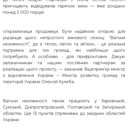
пригощають відвідувачів гарячою їжею — вже роздано
понад 3 000 порцій.
«Укрзалізниця продовжує бути надійною опорою для
українців цього непростого зимового сезону. “Вагони
незламності”, де є тепло, світло та зв'язок, - це реальна
підтримка для тих громад, які найбільше цього
потребують. А особливо - для прифронтових. Дякую
залізничникам та нашим постійним партнерам за
реалізацію цього проекту, — зазначив Віцепрем’єр-міністр
з відновлення України – Міністр розвитку громад та
територій України Олексій Кулеба.
Вагони незламності також працюють у Харківській,
Сумській, Дніпропетровській, Полтавській та Запорізькій
областях. Ще 13 пунктів спрямовані до західних областей
України.