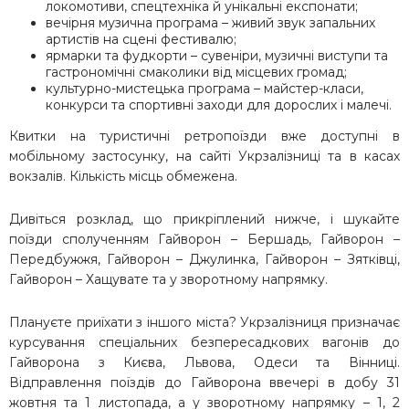
локомотиви, спецтехніка й унікальні експонати;
вечірня музична програма – живий звук запальних
артистів на сцені фестивалю;
ярмарки та фудкорти – сувеніри, музичні виступи та
гастрономічні смаколики від місцевих громад;
культурно-мистецька програма – майстер-класи,
конкурси та спортивні заходи для дорослих і малечі.
Квитки на туристичні ретропоїзди вже доступні в
мобільному застосунку, на сайті Укрзалізниці та в касах
вокзалів. Кількість місць обмежена.
Дивіться розклад, що прикріплений нижче, і шукайте
поїзди сполученням Гайворон – Бершадь, Гайворон –
Передбужжя, Гайворон – Джулинка, Гайворон – Зятківці,
Гайворон – Хащувате та у зворотному напрямку.
Плануєте приїхати з іншого міста? Укрзалізниця призначає
курсування спеціальних безпересадкових вагонів до
Гайворона з Києва, Львова, Одеси та Вінниці.
Відправлення поїздів до Гайворона ввечері в добу 31
жовтня та 1 листопада, а у зворотному напрямку – 1, 2