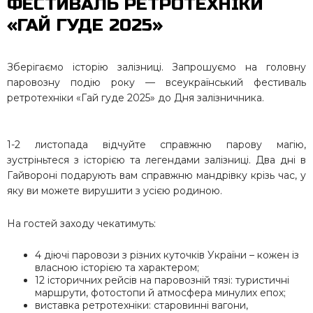
ФЕСТИВАЛЬ РЕТРОТЕХНІКИ
«ГАЙ ГУДЕ 2025»
Зберігаємо історію залізниці. Запрошуємо на головну
паровозну подію року — всеукраїнський фестиваль
ретротехніки «Гай гуде 2025» до Дня залізничника.
1-2 листопада відчуйте справжню парову магію,
зустріньтеся з історією та легендами залізниці. Два дні в
Гайвороні подарують вам справжню мандрівку крізь час, у
яку ви можете вирушити з усією родиною.
На гостей заходу чекатимуть:
4 діючі паровози з різних куточків України – кожен із
власною історією та характером;
12 історичних рейсів на паровозній тязі: туристичні
маршрути, фотостопи й атмосфера минулих епох;
виставка ретротехніки: старовинні вагони,