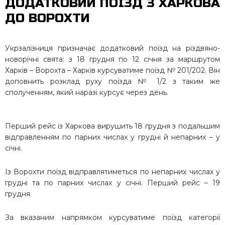
ДОДАТКОВИЙ ПОЇЗД З ХАРКОВА
ДО ВОРОХТИ
Укрзалізниця призначає додатковий поїзд на різдвяно-
новорічні свята: з 18 грудня по 12 січня за маршрутом
Харків – Ворохта – Харків курсуватиме поїзд № 201/202. Він
доповнить розклад руху поїзда № 1/2 з таким же
сполученням, який наразі курсує через день.
Перший рейс із Харкова вирушить 18 грудня з подальшим
відправленням по парних числах у грудні й непарних – у
січні.
Із
Ворохти поїзд відправлятиметься по непарних числах у
грудні та по парних числах у січні. Перший рейс – 19
грудня.
За вказаним напрямком курсуватиме поїзд категорії