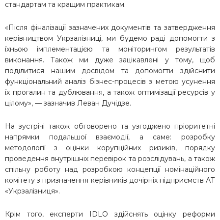
стандартам та кращим практикам.
«
Після фіналізації зазначених документів та затвердження
керівництвом Укрзалізниці, ми будемо раді допомогти з
їхньою імплементацією та моніторингом результатів
виконання. Також ми дуже зацікавлені у тому, щоб
поділитися нашим досвідом та допомогти здійснити
функціональний аналіз бізнес-процесів з метою усунення
їх прогалин та дублювання, а також оптимізації ресурсів у
цілому», — зазначив Леван Дучідзе.
На зустрічі також обговорено та узгоджено пріоритетні
напрямки подальшої взаємодії, а саме: розробку
методології з оцінки корупційних ризиків, порядку
проведення внутрішніх перевірок та розслідувань, а також
спільну роботу над розробкою концепції номінаційного
комітету з призначення керівників дочірніх підприємств АТ
«Укрзалізниця».
Крім того, експерти IDLO здійснять оцінку реформи