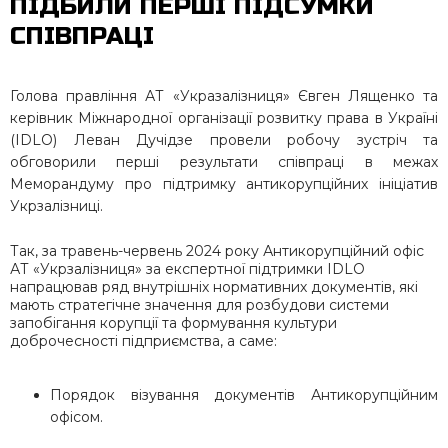
ПІДБИЛИ ПЕРШІ ПІДСУМКИ
СПІВПРАЦІ
Голова правління АТ
«
Укразалізниця» Євген Лященко та
керівник Міжнародної організації розвитку права в Україні
(IDLO) Леван Дучідзе провели робочу зустріч та
обговорили перші результати співпраці в межах
Меморандуму про підтримку антикорупційних ініціатив
Укрзалізниці.
Так, за травень-червень 2024 року Антикорупційний офіс
АТ «Укрзалізниця» за експертної підтримки IDLO
напрацював ряд внутрішніх нормативних документів, які
мають стратегічне значення для розбудови системи
запобігання корупції та формування культури
доброчесності підприємства, а саме:
Порядок візування документів Антикорупційним
офісом.