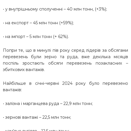
• у внутрішньому сполученні – 40 млн тонн, (+3%);
• на експорт – 45 млн тонн (+59%);
• на імпорт – 5 млн тонн (+ 62%).
Попри те, що в минулі пів року серед лідерів за обсягами
перевезень були зерно та руда, вже декілька місяців
поспіль зростають обсяги перевезень позакласних –
збиткових вантажів.
Найбільше в січні-червні 2024 року було перевезено
вантажів:
• залізна і марганцева руда – 22,9 млн тонн;
• зернові вантажі – 22,5 млн тонн;