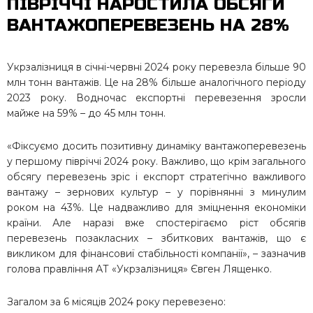
ПІВРІЧЧІ НАРОСТИЛА ОБСЯГИ
ВАНТАЖОПЕРЕВЕЗЕНЬ НА 28%
Укрзалізниця в січні-червні 2024 року перевезла більше 90
млн тонн вантажів. Це на 28% більше аналогічного періоду
2023 року. Водночас експортні перевезення зросли
майже на 59% – до 45 млн тонн.
«Фіксуємо досить позитивну динаміку вантажоперевезень
у першому півріччі 2024 року. Важливо, що крім загального
обсягу перевезень зріс і експорт стратегічно важливого
вантажу – зернових культур – у порівнянні з минулим
роком на 43%. Це надважливо для зміцнення економіки
країни. Але наразі вже спостерігаємо ріст обсягів
перевезень позакласних – збиткових вантажів, що є
викликом для фінансовиї стабільності компанії», – зазначив
голова правління АТ «Укрзалізниця» Євген Лященко.
Загалом за 6 місяців 2024 року перевезено: