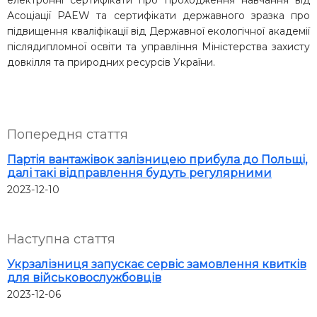
електронні сертифікати про проходження навчання від
Асоціації PAEW та сертифікати державного зразка про
підвищення кваліфікації від Державної екологічної академії
післядипломної освіти та управління Міністерства захисту
довкілля та природних ресурсів України.
Попередня стаття
Партія вантажівок залізницею прибула до Польщі,
далі такі відправлення будуть регулярними
2023-12-10
Наступна стаття
Укрзалізниця запускає сервіс замовлення квитків
для військовослужбовців
2023-12-06