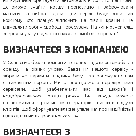
ви вирішили орендувати автомобіль в Сочі, то наш сайт
допоможе знайти кращу пропозицію і забронювати
машину на вибрані дати. Цей сервіс буде корисний
кожному, хто планує відпочити на півдні країни і не
відмовляти собі у свободі пересувань. На які нюанси слід
звернути увагу під час пошуку автомобіля в прокат?
ВИЗНАЧТЕСЯ З КОМПАНІЄЮ
У Сочі існує безліч компаній, готових надати автомобіль в
оренду на різних умовах. Завдання нашого сервісу -
зібрати усі варіанти в єдину базу і запропонувати вам
оптимальний варіант. Ми співпрацюємо з перевіреними
сервісами, щоб узабезпечити вас від шахраїв і
недобросовісних гравців ринку. Ви завжди можете
ознайомитися з рейтингом операторів і вивчити відгуки
клієнтів, щоб сформувати власне уявлення про надійність і
відповідальність прокатної компанії.
ВИЗНАЧТЕСЯ З