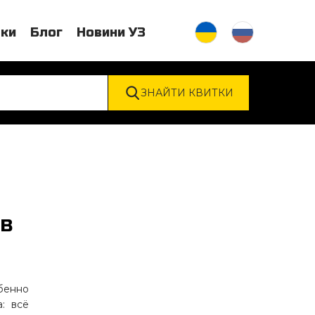
тки
Блог
Новини УЗ
ОВ
бенно
: всё