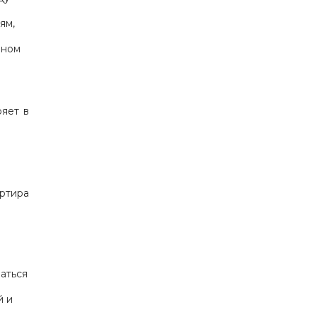
ям,
нном
ряет в
ртира
аться
й и