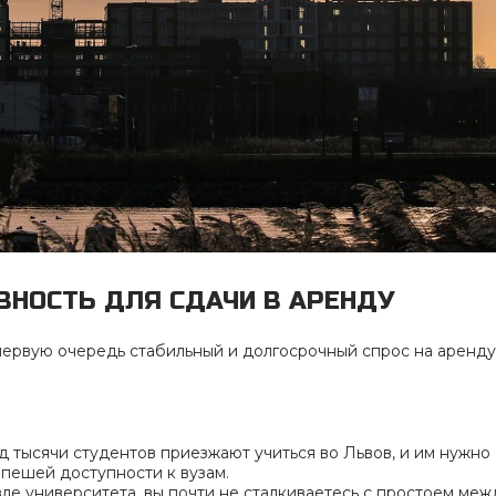
ВНОСТЬ ДЛЯ СДАЧИ В АРЕНДУ
первую очередь стабильный и долгосрочный спрос на аренду
 тысячи студентов приезжают учиться во Львов, и им нужно
пешей доступности к вузам.
ле университета, вы почти не сталкиваетесь с простоем меж