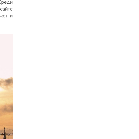
Среди
сайте
жет и