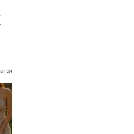
,
и
атья