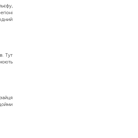
льєфу,
егіоні
родний
в. Тут
орюють
 зайця
одойми