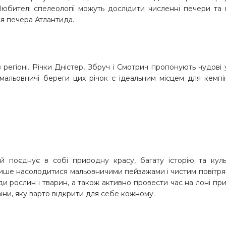
Любителі спелеології можуть дослідити численні печери та 
я печера Атлантида.
регіоні. Річки Дністер, Збруч і Смотрич пропонують чудові
, мальовничі береги цих річок є ідеальним місцем для кемпі
й поєднує в собі природну красу, багату історію та куль
лише насолодитися мальовничими пейзажами і чистим повітря
ди рослин і тварин, а також активно провести час на лоні пр
ни, яку варто відкрити для себе кожному.