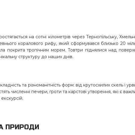
остягається на сотні кілометрів через Тернопільську, Хмель
ревнього коралового рифу, який сформувався близько 20 міл
була покрита тропічним морем. Товтри піднялися над повер
нікальну структуру до наших днів.
ладність та різноманітність форм: від крутосхилих скель і ур
стять численні печери, гроти та карстові утворення, які є важ
 екскурсій.
НА ПРИРОДИ