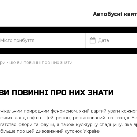
Автобусні кви
три - що ви повинні про них знати
ВИ ПОВИННІ ПРО НИХ ЗНАТИ
 унікальним природним феноменом, який вартий уваги кожног
їнських ландшафтів. Цей регіон, розташований на заході Ук
гатство флори та фауни, а також культурну спадщину, яка 
я більше про цей дивовижний куточок України.