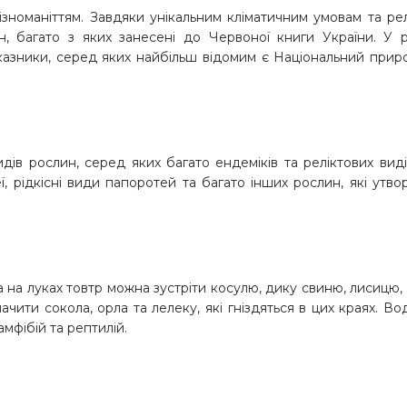
різноманіттям. Завдяки унікальним кліматичним умовам та ре
ин, багато з яких занесені до Червоної книги України. У р
аказники, серед яких найбільш відомим є Національний при
дів рослин, серед яких багато ендеміків та реліктових виді
ї, рідкісні види папоротей та багато інших рослин, які утв
та на луках товтр можна зустріти косулю, дику свиню, лисицю,
начити сокола, орла та лелеку, які гніздяться в цих краях. В
амфібій та рептилій.