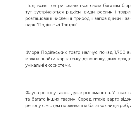
Подільські товтри славляться своїм багатим біо
тут зустрічаються рідкісні види рослин і твар
розташовані численні природні заповідники і з
парк "Подільські Товтри".
Флора Подільських товтр налічує понад 1,700 ви
можна знайти карпатську дзвоничку, дикі орхіде
унікальні екосистеми.
Фауна регіону також дуже різноманітна. У лісах 
та багато інших тварин. Серед птахів варто відз
регіону є місцем проживання багатьох видів риб, 