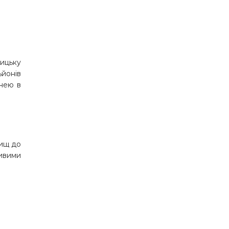
ницьку
ьйонів
хнею в
вищ до
ливими