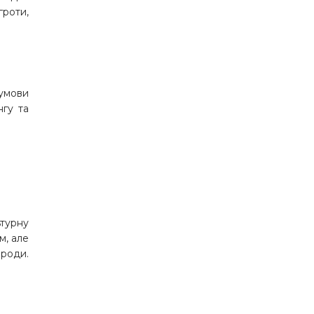
гроти,
 умови
нгу та
турну
м, але
ироди.