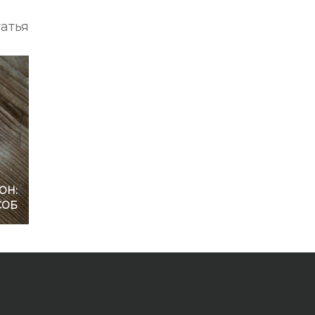
атья
ОН:
СОБ