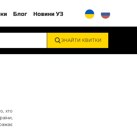
тки
Блог
Новини УЗ
о, хто
раїни,
вражає