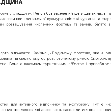
ПАДЩИНА
торичну спадщину. Регіон був заселений ще з давніх часів, 
яких залишки трипільської культури, скіфські кургани та стар
цем розташування численних фортець та замків, багато з
варто відзначити Кам'янець-Подільську фортецю, яка є од
ашована на скелястому острові, оточеному річкою Смотрич, 
стю. Вона є важливим туристичним об'єктом і приваблює 
стей для активного відпочинку та екотуризму. Тут є чис
 кінних прогулянок, які дозволяють насолодитися красою при