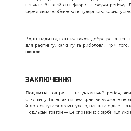
вивчити багатий світ флори та фауни регіону. 
серед яких особливою популярністю користуєтьс
Водні види відпочинку також добре розвинені в 
для рафтингу, каякінгу та риболовлі. Крім того
пікніків.
ЗАКЛЮЧЕННЯ
Подільські товтри
— це унікальний регіон, яки
спадщину. Відвідавши цей край, ви зможете не 
й доторкнутися до минулого, вивчити рідкісні ви
Подільські товтри — це справжнє скарбниця Украї