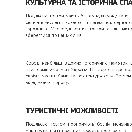
КУЛЬТУРНА ТА ІСТОРИЧНА С
Подільські товтри мають багату культурну та іс
свідчать численні археологічні знахідки, серед 
городища. У середньовіччі товтри стали міс
збереглися до наших днів.
Серед найбільш відомих історичних пам'яток 
найвідоміших замків України. Ця фортеця, розт
своїми масштабами та архітектурною майстерні
відвідувачів щороку.
ТУРИСТИЧНІ МОЖЛИВОСТІ
Подільські товтри пропонують безліч можливо
маршрути для пішохідних походів, велопоходів та