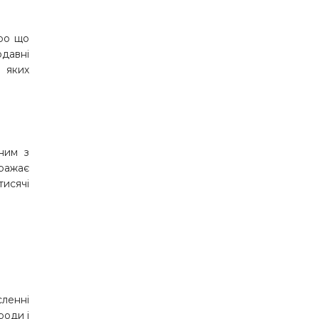
про що
одавні
 яких
ним з
вражає
тисячі
ленні
роди і