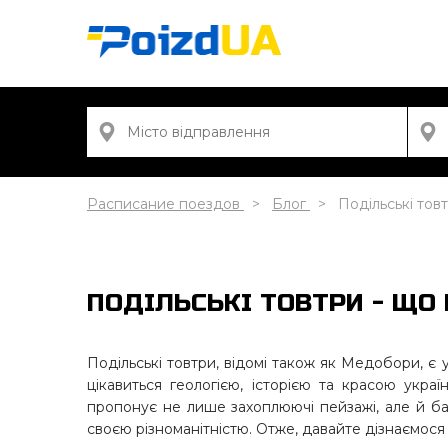
Расписание поездов
Блог
Подільські тов
ПОДІЛЬСЬКІ ТОВТРИ - ЩО 
Подільські товтри, відомі також як Медобори, є
цікавиться геологією, історією та красою укра
пропонує не лише захоплюючі пейзажі, але й ба
своєю різноманітністю. Отже, давайте дізнаємос