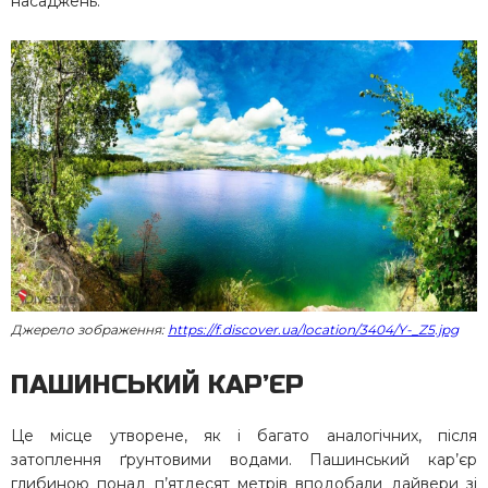
насаджень.
Джерело зображення:
https://f.discover.ua/location/3404/Y-_Z5.jpg
ПАШИНСЬКИЙ КАР’ЄР
Це місце утворене, як і багато аналогічних, після
затоплення ґрунтовими водами. Пашинський кар’єр
глибиною понад п’ятдесят метрів вподобали дайвери зі