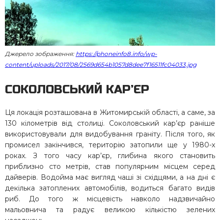
Джерело зображення:
https://phoneinfo8.info/wp-
content/uploads/2017/08/2569d654b1057d8dee7f16511fc04033.jpg
СОКОЛОВСЬКИЙ КАР’ЄР
Ця локація розташована в Житомирській області, а саме, за
130 кілометрів від столиці. Соколовський кар’єр раніше
використовували для видобування граніту. Після того, як
промисел закінчився, територію затопили ще у 1980-х
роках. З того часу кар’єр, глибина якого становить
приблизно сто метрів, став популярним місцем серед
дайверів. Водойма має вигляд чаші зі східцями, а на дні є
декілька затоплених автомобілів, водиться багато видів
риб. До того ж місцевість навколо надзвичайно
мальовнича та радує великою кількістю зелених