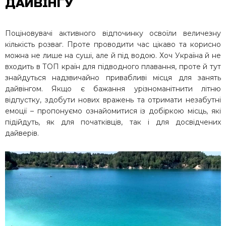
ДАЙВІНГУ
Поціновувачі активного відпочинку освоїли величезну
кількість розваг. Проте проводити час цікаво та корисно
можна не лише на суші, але й під водою. Хоч Україна й не
входить в ТОП країн для підводного плавання, проте й тут
знайдуться надзвичайно привабливі місця для занять
дайвінгом. Якщо є бажання урізноманітнити літню
відпустку, здобути нових вражень та отримати незабутні
емоції – пропонуємо ознайомитися із добіркою місць, які
підійдуть, як для початківців, так і для досвідчених
дайверів.