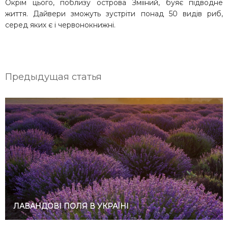
Окрім цього, поблизу острова Зміїний, буяє підводне
життя. Дайвери зможуть зустріти понад 50 видів риб,
серед яких є і червонокнижні.
Предыдущая статья
ЛАВАНДОВІ ПОЛЯ В УКРАЇНІ