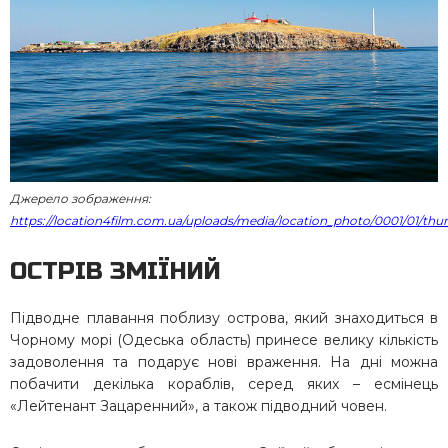
Джерело зображення:
https://location4film.com.ua/uploads/media/location_photo/0001/01/th
ОСТРІВ ЗМІЇНИЙ
Підводне плавання поблизу острова, який знаходиться в
Чорному морі (Одеська область) принесе велику кількість
задоволення та подарує нові враження. На дні можна
побачити декілька кораблів, серед яких – есмінець
«Лейтенант Зацаренний», а також підводний човен.