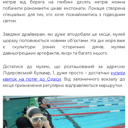
метрів від берега на глибині десять метрів можна
побачити різноманітні цікаві експонати. Локація створена
спеціально для тих, хто хоче познайомитись з підводним
світом.
Завдяки драйверам, які дуже вподобали це місце, музей
щоразу поповнюється новими об’єктами. На дні моря вже
є скульптури різних історичних діячів, муляжі
давньогрецьких артефактів, якорі та багато іншого.
Дістатися до музею, що розташований за адресою
Лідерсівський бульвар, 1, дуже просто – достатньо
купити
квиток на потяг до Одеси
. Від залізничного вокзалу до
місця призначення регулярно відправляються маршрутки.