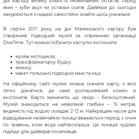
дні кар’єру велику кількість незвичайних об’єктів, серед
яких – зуби акул чи останки скатів. Дайвери до сьогодні
занурюються з надією самостійно знайти щось унікальне.
В серпні 2011 року на дні Малинського кар’єру був
створений підводний музей за сприянням організації
DiveTime. Тут можна побачити наступні експонати:
муляж мотоцикла;
трансформаторну будку;
ялинку;
макет польської підводної міни та інші.
На офіційному сайті музею можна скачати карту, з якої
легко дізнатися, де саме розташований кожен із
експонатів. Варто зазначити, що «вхід» – безкоштовний.
Музей знаходиться на невеликій глибині – 15 метрів,
видимість під водою складає 2-12 м. Найкращим часом для
відвідування незвичайної локації вважається період з січня
по травень, коли вода найпрозоріша. Ця локація чудово
підійде для дайверів-початківців.