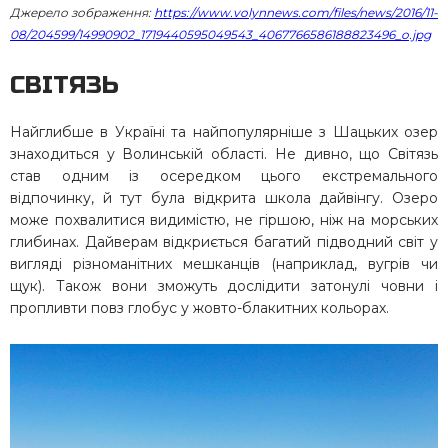
Джерело зображення:
https://www.volynnews.com/files/news/2016/11-
08/204599/14990902_1719440595049543_4067766586188823496_o.jpg
СВІТЯЗЬ
Найглибше в Україні та найпопулярніше з Шацьких озер
знаходиться у Волинській області. Не дивно, що Світязь
став одним із осередком цього екстремального
відпочинку, й тут була відкрита школа дайвінгу. Озеро
може похвалитися видимістю, не гіршою, ніж на морських
глибинах. Дайверам відкриється багатий підводний світ у
вигляді різноманітних мешканців (наприклад, вугрів чи
щук). Також вони зможуть дослідити затонулі човни і
пропливти повз глобус у жовто-блакитних кольорах.