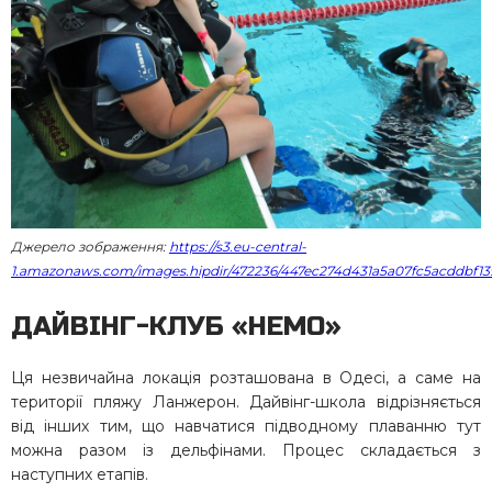
Джерело зображення:
https://s3.eu-central-
1.amazonaws.com/images.hipdir/472236/447ec274d431a5a07fc5acddbf13
ДАЙВІНГ-КЛУБ «НЕМО»
Ця незвичайна локація розташована в Одесі, а саме на
території пляжу Ланжерон. Дайвінг-школа відрізняється
від інших тим, що навчатися підводному плаванню тут
можна разом із дельфінами. Процес складається з
наступних етапів.