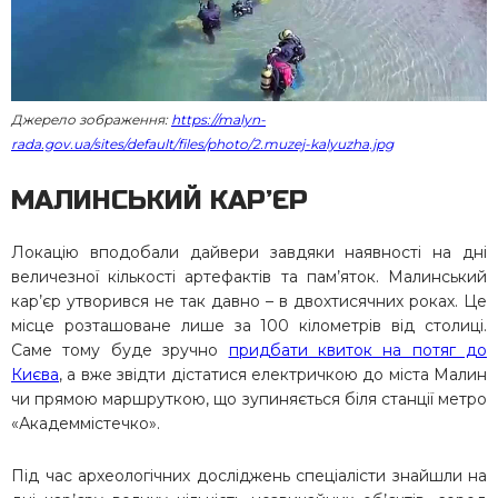
Джерело зображення:
https://malyn-
rada.gov.ua/sites/default/files/photo/2.muzej-kalyuzha.jpg
МАЛИНСЬКИЙ КАР’ЄР
Локацію вподобали дайвери завдяки наявності на дні
величезної кількості артефактів та пам’яток. Малинський
кар’єр утворився не так давно – в двохтисячних роках. Це
місце розташоване лише за 100 кілометрів від столиці.
Саме тому буде зручно
придбати квиток на потяг до
Києва
, а вже звідти дістатися електричкою до міста Малин
чи прямою маршруткою, що зупиняється біля станції метро
«Академмістечко».
Під час археологічних досліджень спеціалісти знайшли на