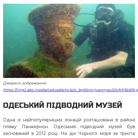
Джерело зображення:
https://img2.abo.media/upload/article/o_1eg5kmcjvanmjao50s1tih16r81k.j
ОДЕСЬКИЙ ПІДВОДНИЙ МУЗЕЙ
Одна із найпопулярніших локацій розташована в районі
пляжу Ланжернон. Одеський підводний музей був
заснований в 2012 році. На дні Чорного моря за триста