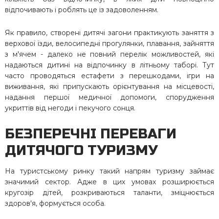
відпочивають і роблять це із задоволенням.
Як правило, створені дитячі загони практикують заняття з
верхової їзди, велосипедні прогулянки, плавання, зайняття
з м'ячем - далеко не повний перелік можливостей, які
надаються дитині на відпочинку в літньому таборі. Тут
часто проводяться естафети з перешкодами, ігри на
виживання, які припускають орієнтування на місцевості,
надання першої медичної допомоги, спорудження
укриттів від негоди і пекучого сонця.
БЕЗПЕРЕЧНІ ПЕРЕВАГИ
ДИТЯЧОГО ТУРИЗМУ
На туристському ринку такий напрям туризму займає
значимий сектор. Адже в цих умовах розширюється
кругозір дітей, розкриваються таланти, зміцнюється
здоров'я, формується особа.