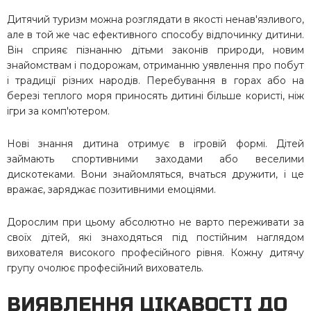
Дитячий туризм можна розглядати в якості ненав'язливого,
але в той же час ефективного способу відпочинку дитини.
Він сприяє пізнанню дітьми законів природи, новим
знайомствам і подорожам, отриманню уявлення про побут
і традиції різних народів. Перебування в горах або на
березі теплого моря приносять дитині більше користі, ніж
ігри за комп'ютером.
Нові знання дитина отримує в ігровій формі. Дітей
займають спортивними заходами або веселими
дискотеками. Вони знайомляться, вчаться дружити, і це
вражає, заряджає позитивними емоціями.
Дорослим при цьому абсолютно не варто переживати за
своїх дітей, які знаходяться під постійним наглядом
вихователя високого професійного рівня. Кожну дитячу
групу очолює професійний вихователь.
ВИЯВЛЕННЯ ЦІКАВОСТІ ДО