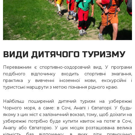
ВИДИ ДИТЯЧОГО ТУРИЗМУ
Переважним є спортивно-оздоровчий вид. У програми
подібного відпочинку входить спортивні змагання,
практика у вивченні іноземної мови, екскурсійні і
туристські маршрути з метою пізнання рідного краю.
Найбільш поширений дитячий туризм на узбережжі
Чорного моря, а саме: в Сочі, Анапі і Євпаторії. У будь-
якому з цих міст є залізничний вокзал, тому, щоб доїхати на
узбережжі потрібно буде купити квиток на потяг в Сочі,
Анапу або Євпаторію. У цих місцях розташована велика
кількість баз відпочинку, в яких діти повноцінно