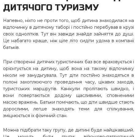
ДИТЯЧОГО ТУРИЗМУ
Напевно, ніхто не проти того, щоб дитина знаходилася на
відпочинку в дитячому таборі і постійно перебував в крузі
своїх однолітків. Тут він завжди знайде зайняття до душі.
Це набагато краще, ніж ціле літо сидіти удома в компанії
батьків.
При створенні дитячих туристичних баз все враховується і
орієнтується на дитину, щоб вона на такому відпочинку
ніколи не занудьгувала. Тут діти постійно знаходяться в
полоні захоплюючого проведення часу, цікавих заходів,
туристських маршрутів. Канікули пролітають швидко, і
вони повертаються додому щасливими, сповненими
масою вражень. Батьки помічають, що діти швидше стають
дорослими, легше знаходять теми для спілкування,
зміцнюється їх фізичний стан.
Можна підібрати таку групу, де дитині буде найцікавіший.
Це можуть бути групи: військово-патріотичній