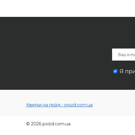
Я пр
Квитки на поїзд - poizd.com.ua
© 2026 poizd.com.ua