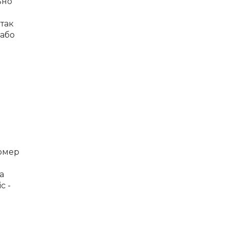
ьно
 так
 або
номер
а
с -