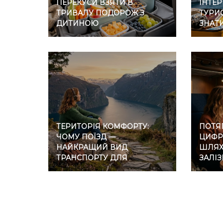
ПЕРЕКУСИ ВЗЯТИ В
ІНТЕР
ТРИВАЛУ ПОДОРОЖ З
ТУРИС
ДИТИНОЮ
ЗНАТ
ТЕРИТОРІЯ КОМФОРТУ:
ПОТЯГ
ЧОМУ ПОЇЗД —
ЦИФР
НАЙКРАЩИЙ ВИД
ШЛЯХ 
ТРАНСПОРТУ ДЛЯ
ЗАЛІ
ІНТРОВЕРТІВ