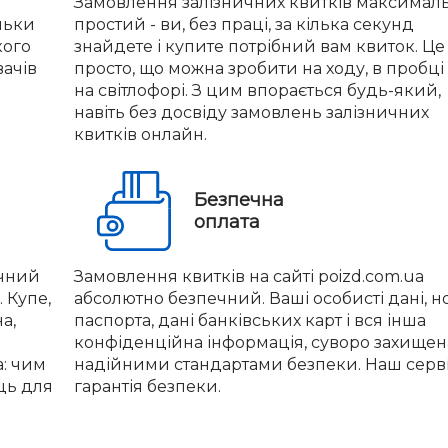
Замовлення залізничних квитків максимал
льки
простий - ви, без праці, за кілька секунд
кого
знайдете і купите потрібний вам квиток. Це
вачів
просто, що можна зробити на ходу, в пробці
на світлофорі. З цим впорається будь-який,
навіть без досвіду замовлень залізничних
квитків онлайн.
Безпечна
оплата
учний
Замовлення квитків на сайті poizd.com.ua
 Купе,
абсолютно безпечний. Ваші особисті дані, 
а,
паспорта, дані банківських карт і вся інша
конфіденційна інформація, суворо захищен
а: чим
надійними стандартами безпеки. Наш серві
ць для
гарантія безпеки.