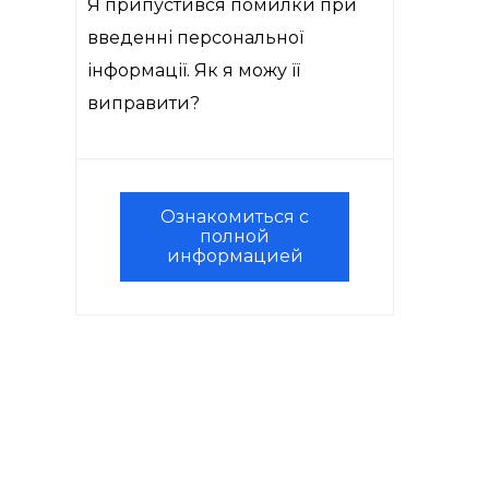
Я припустився помилки при
введенні персональної
інформації. Як я можу її
виправити?
Ознакомиться с
полной
информацией