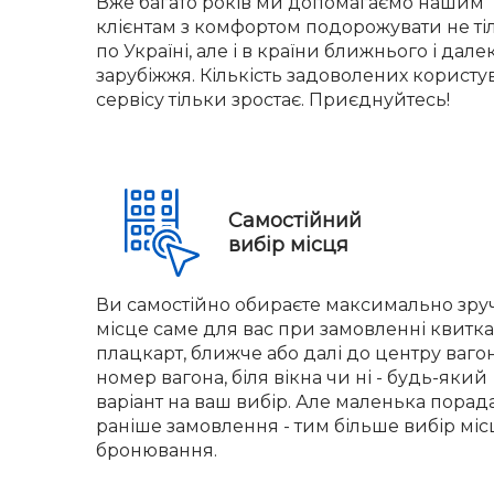
Вже багато років ми допомагаємо нашим
клієнтам з комфортом подорожувати не ті
по Україні, але і в країни ближнього і дале
зарубіжжя. Кількість задоволених користу
сервісу тільки зростає. Приєднуйтесь!
Самостійний
вибір місця
Ви самостійно обираєте максимально зр
місце саме для вас при замовленні квитка.
плацкарт, ближче або далі до центру вагон
номер вагона, біля вікна чи ні - будь-який
варіант на ваш вибір. Але маленька порад
раніше замовлення - тим більше вибір міс
бронювання.