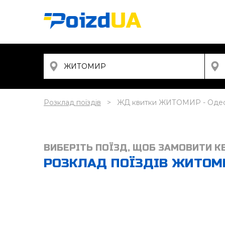
Розклад поїздів
ЖД квитки ЖИТОМИР - Оде
ВИБЕРІТЬ ПОЇЗД, ЩОБ ЗАМОВИТИ К
РОЗКЛАД ПОЇЗДІВ ЖИТОМИР