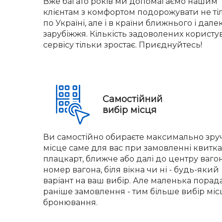
Вже багато років ми допомагаємо нашим
клієнтам з комфортом подорожувати не ті
по Україні, але і в країни ближнього і дале
зарубіжжя. Кількість задоволених користу
сервісу тільки зростає. Приєднуйтесь!
Самостійний
вибір місця
Ви самостійно обираєте максимально зр
місце саме для вас при замовленні квитка.
плацкарт, ближче або далі до центру вагон
номер вагона, біля вікна чи ні - будь-який
варіант на ваш вибір. Але маленька порад
раніше замовлення - тим більше вибір міс
бронювання.