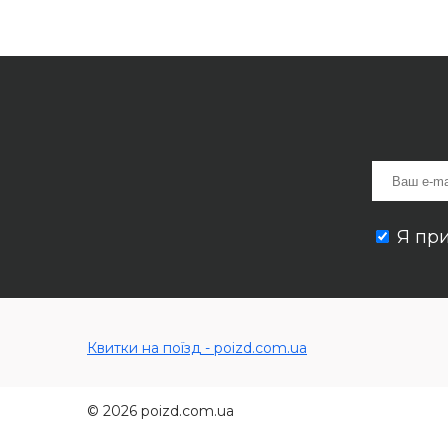
Я пр
Квитки на поїзд - poizd.com.ua
© 2026 poizd.com.ua