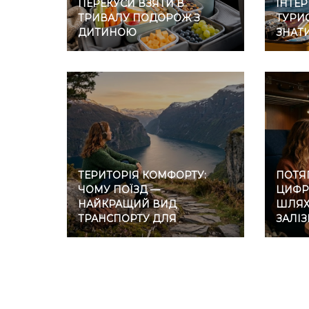
ПЕРЕКУСИ ВЗЯТИ В
ІНТЕР
ТРИВАЛУ ПОДОРОЖ З
ТУРИС
ДИТИНОЮ
ЗНАТ
ТЕРИТОРІЯ КОМФОРТУ:
ПОТЯГ
ЧОМУ ПОЇЗД —
ЦИФР
НАЙКРАЩИЙ ВИД
ШЛЯХ 
ТРАНСПОРТУ ДЛЯ
ЗАЛІ
ІНТРОВЕРТІВ