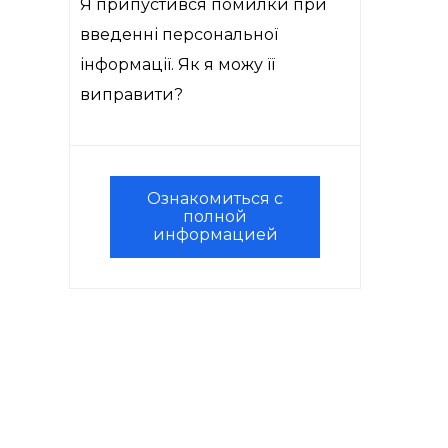
Я припустився помилки при
введенні персональної
інформації. Як я можу її
виправити?
Ознакомиться с
полной
информацией