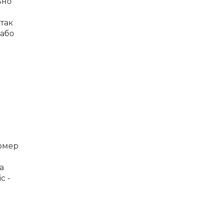
ьно
 так
 або
номер
а
с -