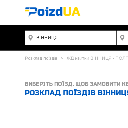
Розклад поїздів
ЖД квитки ВІННИЦЯ - ПОЛ
ВИБЕРІТЬ ПОЇЗД, ЩОБ ЗАМОВИТИ К
РОЗКЛАД ПОЇЗДІВ ВІННИЦЯ