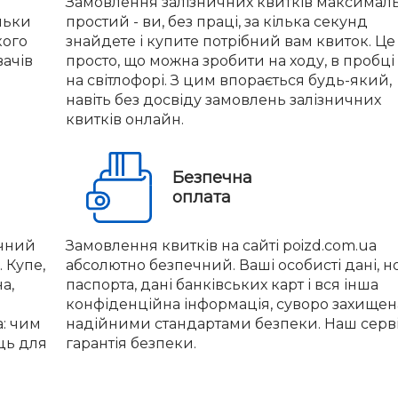
Замовлення залізничних квитків максимал
льки
простий - ви, без праці, за кілька секунд
кого
знайдете і купите потрібний вам квиток. Це
вачів
просто, що можна зробити на ходу, в пробці
на світлофорі. З цим впорається будь-який,
навіть без досвіду замовлень залізничних
квитків онлайн.
Безпечна
оплата
учний
Замовлення квитків на сайті poizd.com.ua
 Купе,
абсолютно безпечний. Ваші особисті дані, 
а,
паспорта, дані банківських карт і вся інша
конфіденційна інформація, суворо захищен
а: чим
надійними стандартами безпеки. Наш серві
ць для
гарантія безпеки.