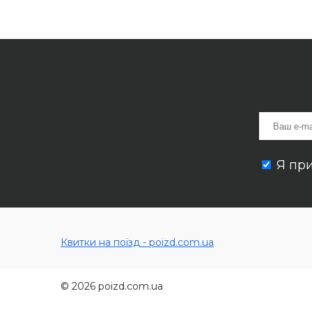
Я пр
Квитки на поїзд - poizd.com.ua
© 2026 poizd.com.ua