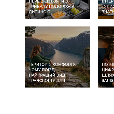
ПЕРЕКУСИ ВЗЯТИ В
ІНТЕР
ТРИВАЛУ ПОДОРОЖ З
ТУРИС
ДИТИНОЮ
ЗНАТ
ТЕРИТОРІЯ КОМФОРТУ:
ПОТЯГ
ЧОМУ ПОЇЗД —
ЦИФР
НАЙКРАЩИЙ ВИД
ШЛЯХ 
ТРАНСПОРТУ ДЛЯ
ЗАЛІ
ІНТРОВЕРТІВ