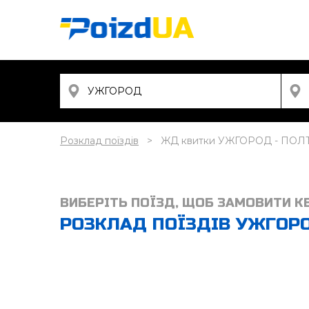
Розклад поїздів
ЖД квитки УЖГОРОД - ПОЛ
ВИБЕРІТЬ ПОЇЗД, ЩОБ ЗАМОВИТИ К
РОЗКЛАД ПОЇЗДІВ УЖГОРОД