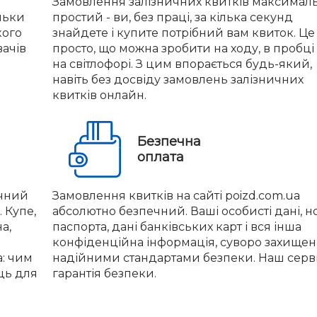
Замовлення залізничних квитків максимал
льки
простий - ви, без праці, за кілька секунд
кого
знайдете і купите потрібний вам квиток. Це
вачів
просто, що можна зробити на ходу, в пробці
на світлофорі. З цим впорається будь-який,
навіть без досвіду замовлень залізничних
квитків онлайн.
Безпечна
оплата
учний
Замовлення квитків на сайті poizd.com.ua
 Купе,
абсолютно безпечний. Ваші особисті дані, 
а,
паспорта, дані банківських карт і вся інша
конфіденційна інформація, суворо захищен
а: чим
надійними стандартами безпеки. Наш серві
ць для
гарантія безпеки.