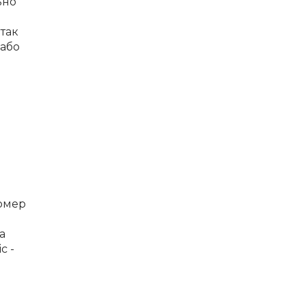
ьно
 так
 або
номер
а
с -