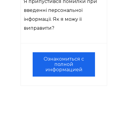
Я припустився помилки при
введенні персональної
інформації. Як я можу її
виправити?
Ознакомиться с
полной
информацией