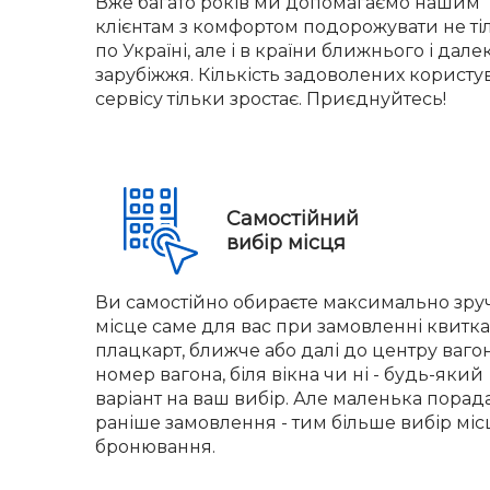
Вже багато років ми допомагаємо нашим
клієнтам з комфортом подорожувати не ті
по Україні, але і в країни ближнього і дале
зарубіжжя. Кількість задоволених користу
сервісу тільки зростає. Приєднуйтесь!
Самостійний
вибір місця
Ви самостійно обираєте максимально зр
місце саме для вас при замовленні квитка.
плацкарт, ближче або далі до центру вагон
номер вагона, біля вікна чи ні - будь-який
варіант на ваш вибір. Але маленька порад
раніше замовлення - тим більше вибір міс
бронювання.