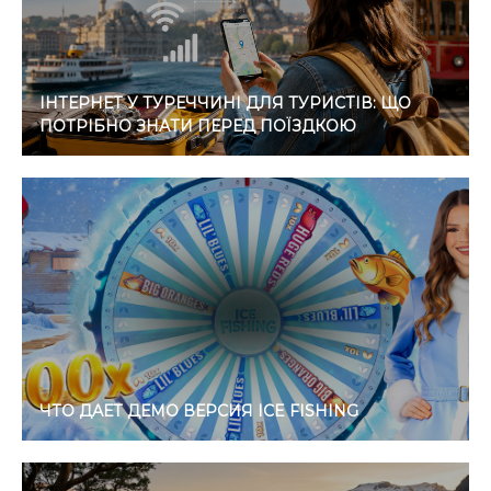
ІНТЕРНЕТ У ТУРЕЧЧИНІ ДЛЯ ТУРИСТІВ: ЩО
ПОТРІБНО ЗНАТИ ПЕРЕД ПОЇЗДКОЮ
ЧТО ДАЕТ ДЕМО ВЕРСИЯ ICE FISHING