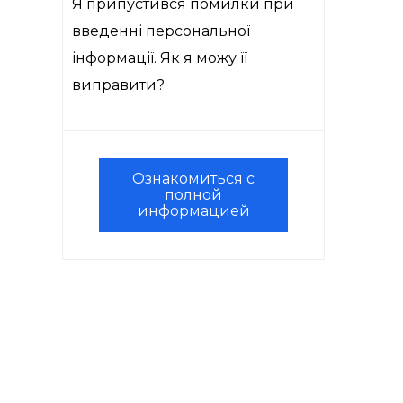
Я припустився помилки при
введенні персональної
інформації. Як я можу її
виправити?
Ознакомиться с
полной
информацией