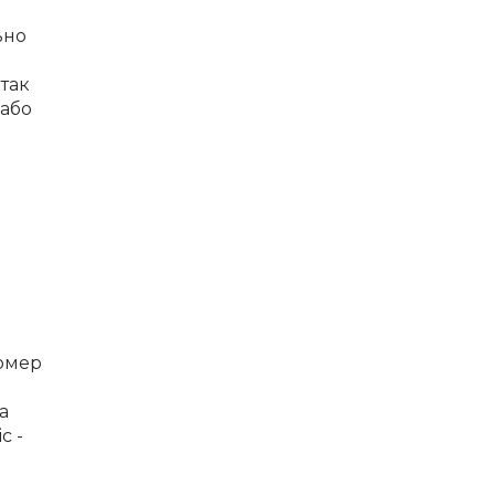
ьно
 так
 або
номер
а
с -