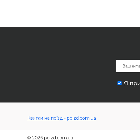
Я пр
Квитки на поїзд - poizd.com.ua
© 2026 poizd.com.ua