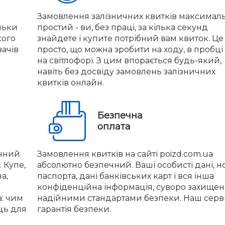
Замовлення залізничних квитків максимал
льки
простий - ви, без праці, за кілька секунд
кого
знайдете і купите потрібний вам квиток. Це
вачів
просто, що можна зробити на ходу, в пробці
на світлофорі. З цим впорається будь-який,
навіть без досвіду замовлень залізничних
квитків онлайн.
Безпечна
оплата
учний
Замовлення квитків на сайті poizd.com.ua
 Купе,
абсолютно безпечний. Ваші особисті дані, 
а,
паспорта, дані банківських карт і вся інша
конфіденційна інформація, суворо захищен
а: чим
надійними стандартами безпеки. Наш серві
ць для
гарантія безпеки.