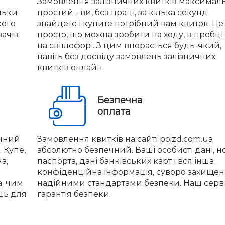
Замовлення залізничних квитків максимал
льки
простий - ви, без праці, за кілька секунд
кого
знайдете і купите потрібний вам квиток. Це
вачів
просто, що можна зробити на ходу, в пробці
на світлофорі. З цим впорається будь-який,
навіть без досвіду замовлень залізничних
квитків онлайн.
Безпечна
оплата
учний
Замовлення квитків на сайті poizd.com.ua
 Купе,
абсолютно безпечний. Ваші особисті дані, 
а,
паспорта, дані банківських карт і вся інша
конфіденційна інформація, суворо захищен
а: чим
надійними стандартами безпеки. Наш серві
ць для
гарантія безпеки.