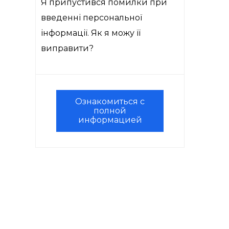
Я припустився помилки при
введенні персональної
інформації. Як я можу її
виправити?
Ознакомиться с
полной
информацией