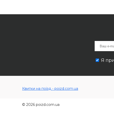
Я пр
Квитки на поїзд - poizd.com.ua
© 2026 poizd.com.ua