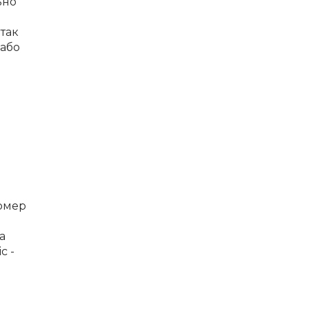
ьно
 так
 або
номер
а
с -