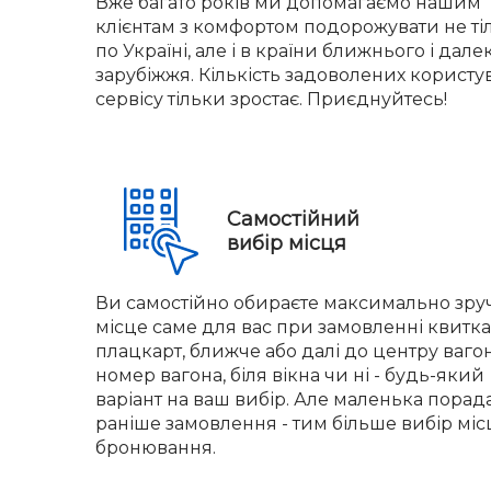
Вже багато років ми допомагаємо нашим
клієнтам з комфортом подорожувати не ті
по Україні, але і в країни ближнього і дале
зарубіжжя. Кількість задоволених користу
сервісу тільки зростає. Приєднуйтесь!
Самостійний
вибір місця
Ви самостійно обираєте максимально зр
місце саме для вас при замовленні квитка.
плацкарт, ближче або далі до центру вагон
номер вагона, біля вікна чи ні - будь-який
варіант на ваш вибір. Але маленька порад
раніше замовлення - тим більше вибір міс
бронювання.