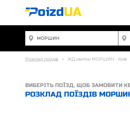
Розклад поїздів
ЖД квитки МОРШИН - Київ
ВИБЕРІТЬ ПОЇЗД, ЩОБ ЗАМОВИТИ К
РОЗКЛАД ПОЇЗДІВ МОРШИН 