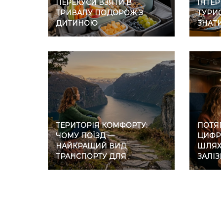
ПЕРЕКУСИ ВЗЯТИ В
ІНТЕР
ТРИВАЛУ ПОДОРОЖ З
ТУРИС
ДИТИНОЮ
ЗНАТ
ТЕРИТОРІЯ КОМФОРТУ:
ПОТЯГ
ЧОМУ ПОЇЗД —
ЦИФР
НАЙКРАЩИЙ ВИД
ШЛЯХ 
ТРАНСПОРТУ ДЛЯ
ЗАЛІ
ІНТРОВЕРТІВ