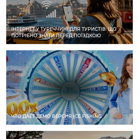
ІНТЕРНЕТ У ТУРЕЧЧИНІ ДЛЯ ТУРИСТІВ: ЩО
ПОТРІБНО ЗНАТИ ПЕРЕД ПОЇЗДКОЮ
ЧТО ДАЕТ ДЕМО ВЕРСИЯ ICE FISHING