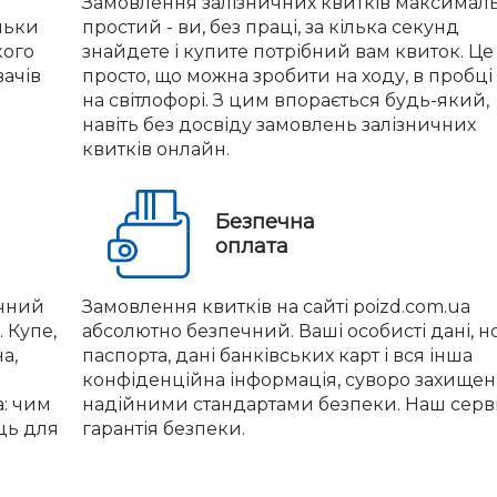
Замовлення залізничних квитків максимал
льки
простий - ви, без праці, за кілька секунд
кого
знайдете і купите потрібний вам квиток. Це
вачів
просто, що можна зробити на ходу, в пробці
на світлофорі. З цим впорається будь-який,
навіть без досвіду замовлень залізничних
квитків онлайн.
Безпечна
оплата
учний
Замовлення квитків на сайті poizd.com.ua
 Купе,
абсолютно безпечний. Ваші особисті дані, 
а,
паспорта, дані банківських карт і вся інша
конфіденційна інформація, суворо захищен
а: чим
надійними стандартами безпеки. Наш серві
ць для
гарантія безпеки.