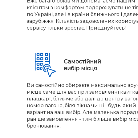
Вже багато років ми допомагаємо нашим
клієнтам з комфортом подорожувати не ті
по Україні, але і в країни ближнього і дале
зарубіжжя. Кількість задоволених користу
сервісу тільки зростає. Приєднуйтесь!
Самостійний
вибір місця
Ви самостійно обираєте максимально зр
місце саме для вас при замовленні квитка.
плацкарт, ближче або далі до центру вагон
номер вагона, біля вікна чи ні - будь-який
варіант на ваш вибір. Але маленька порад
раніше замовлення - тим більше вибір міс
бронювання.