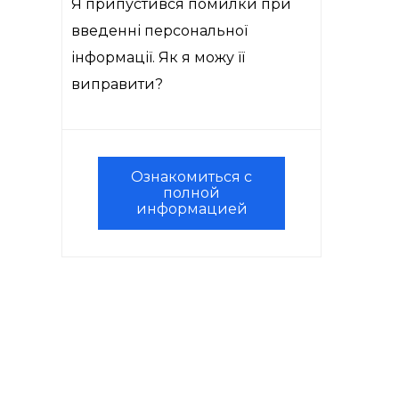
Я припустився помилки при
введенні персональної
інформації. Як я можу її
виправити?
Ознакомиться с
полной
информацией