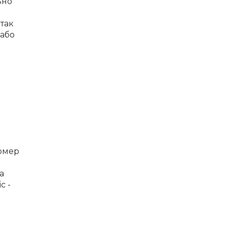
ьно
 так
 або
номер
а
с -