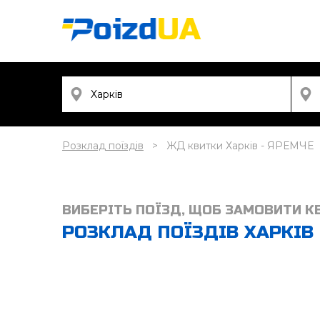
Розклад поїздів
ЖД квитки Харків - ЯРЕМЧЕ
ВИБЕРІТЬ ПОЇЗД, ЩОБ ЗАМОВИТИ К
РОЗКЛАД ПОЇЗДІВ ХАРКІВ 