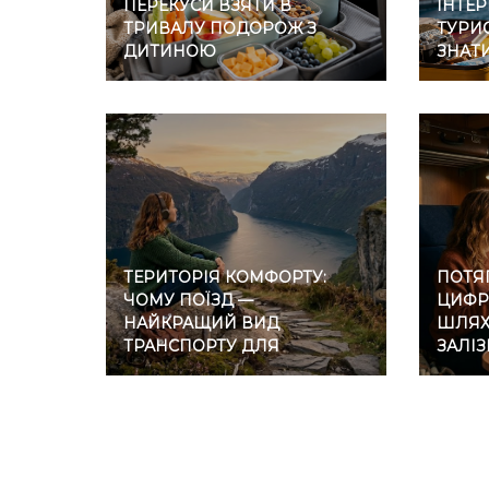
ПЕРЕКУСИ ВЗЯТИ В
ІНТЕР
ТРИВАЛУ ПОДОРОЖ З
ТУРИС
ДИТИНОЮ
ЗНАТ
ТЕРИТОРІЯ КОМФОРТУ:
ПОТЯГ
ЧОМУ ПОЇЗД —
ЦИФР
НАЙКРАЩИЙ ВИД
ШЛЯХ 
ТРАНСПОРТУ ДЛЯ
ЗАЛІ
ІНТРОВЕРТІВ