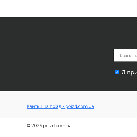
Я пр
Квитки на поїзд - poizd.com.ua
© 2026 poizd.com.ua