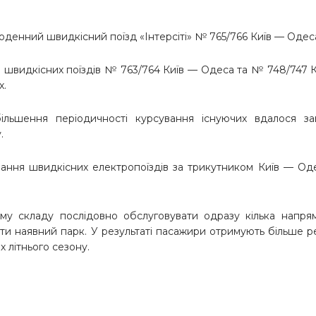
оденний швидкісний поїзд «Інтерсіті» № 765/766 Київ — Одес
ня швидкісних поїздів № 763/764 Київ — Одеса та № 748/747 
х.
ільшення періодичності курсування існуючих вдалося за
.
вання швидкісних електропоїздів за трикутником Київ — О
у складу послідовно обслуговувати одразу кілька напрямк
и наявний парк. У результаті пасажири отримують більше ре
 літнього сезону.