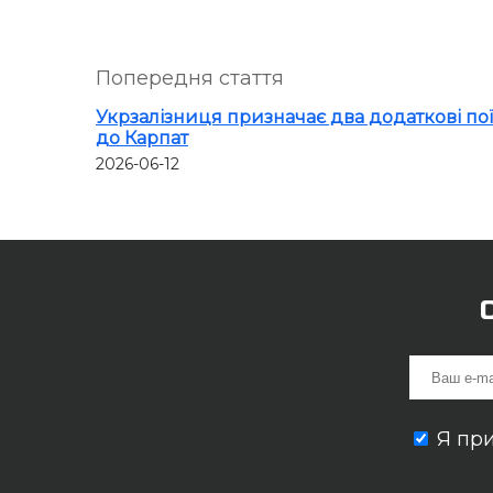
Попередня стаття
Укрзалізниця призначає два додаткові по
до Карпат
2026-06-12
Я пр