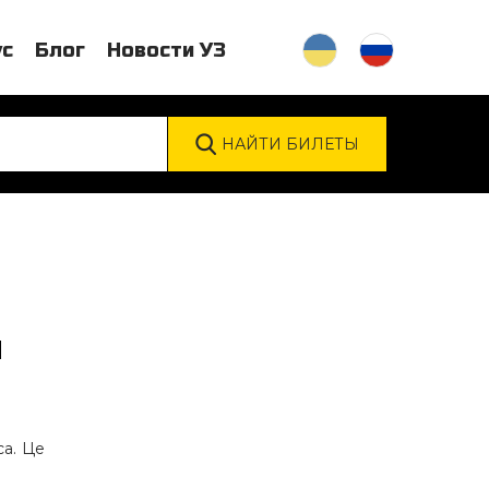
ус
Блог
Новости УЗ
Й
са. Це