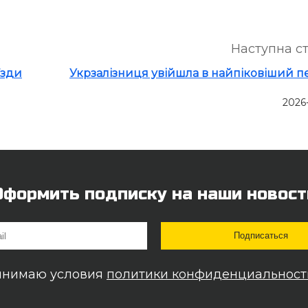
Наступна с
їзди
Укрзалізниця увійшла в найпіковіший п
2026
Оформить подписку на наши новост
инимаю условия
политики конфиденциальност