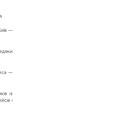
а.
Київ —
вдяки
деса —
ів із
йсів і