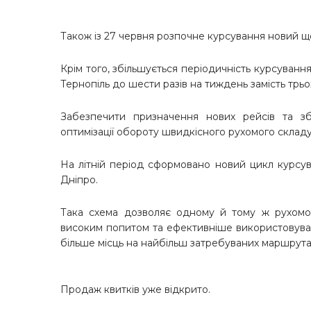
Також із 27 червня розпочне курсування новий щ
Крім того, збільшується періодичність курсуван
Тернопіль до шести разів на тиждень замість трьо
Забезпечити призначення нових рейсів та зб
оптимізації обороту швидкісного рухомого складу
На літній період сформовано новий цикл курсу
Дніпро.
Така схема дозволяє одному й тому ж рухомом
високим попитом та ефективніше використовуват
більше місць на найбільш затребуваних маршрутах
Продаж квитків уже відкрито.