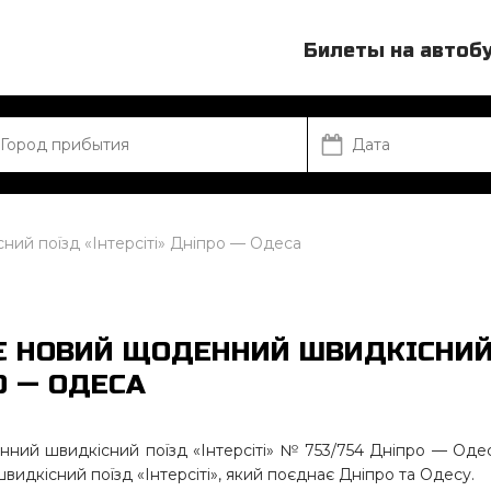
Билеты на автоб
ний поїзд «Інтерсіті» Дніпро — Одеса
Є НОВИЙ ЩОДЕННИЙ ШВИДКІСНИ
О — ОДЕСА
нний швидкісний поїзд «Інтерсіті» № 753/754 Дніпро — Оде
видкісний поїзд «Інтерсіті», який поєднає Дніпро та Одесу.