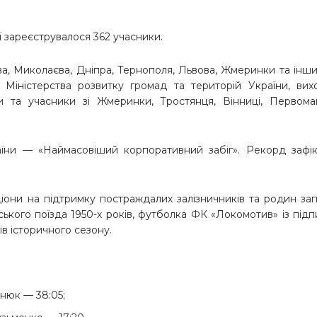
 зареєструвалося 362 учасники.
ва, Миколаєва, Дніпра, Тернополя, Львова, Жмеринки та інши
Міністерства розвитку громад та територій України, вих
 та учасники зі Жмеринки, Тростянця, Вінниці, Первомай
їни — «Наймасовіший корпоративний забіг». Рекорд зафік
ціони на підтримку постраждалих залізничників та родин за
ського поїзда 1950-х років, футболка ФК «Локомотив» із під
ів історичного сезону.
нюк — 38:05;