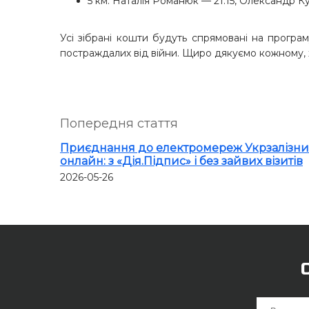
5 км: Наталія Романюк — 21:15, Олександр К
Усі зібрані кошти будуть спрямовані на програму
постраждалих від війни. Щиро дякуємо кожному, х
Попередня стаття
Приєднання до електромереж Укрзалізни
онлайн: з «Дія.Підпис» і без зайвих візитів
2026-05-26