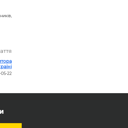
ників,
таття
итора
раїні
-05-22
и