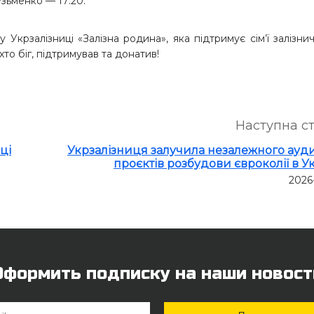
узьменко — 17:20.
 Укрзалізниці «Залізна родина», яка підтримує сім’ї залізнич
то біг, підтримував та донатив!
Наступна с
ці
Укрзалізниця залучила незалежного ауд
проєктів розбудови євроколії в Ук
2026
Оформить подписку на наши новост