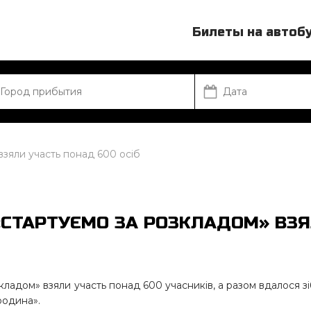
Билеты на автоб
взяли участь понад 600 осіб
«СТАРТУЄМО ЗА РОЗКЛАДОМ» ВЗ
зкладом» взяли участь понад 600 учасників, а разом вдалося з
родина».