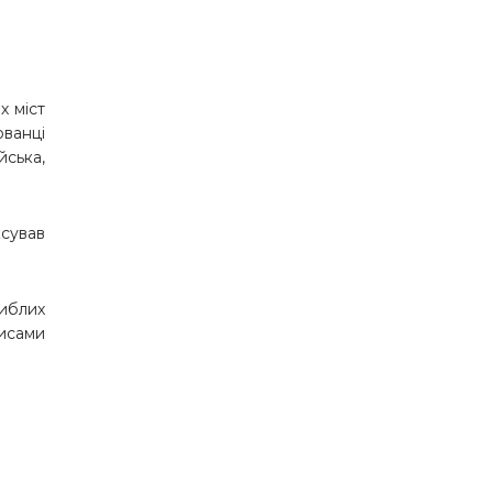
х міст
ованці
ська,
сував
гиблих
писами