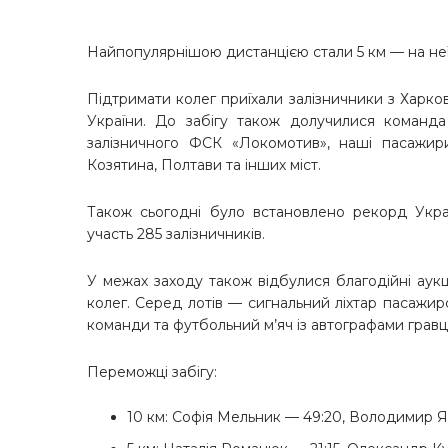
Найпопулярнішою дистанцією стали 5 км — на неї
Підтримати колег приїхали залізничники з Харко
України. До забігу також долучилися команда 
залізничного ФСК «Локомотив», наші пасажири
Козятина, Полтави та інших міст.
Також сьогодні було встановлено рекорд Укра
участь 285 залізничників.
У межах заходу також відбулися благодійні аук
колег. Серед лотів — сигнальний ліхтар пасажир
команди та футбольний м’яч із автографами гравц
Переможці забігу:
10 км: Софія Мельник — 49:20, Володимир Я