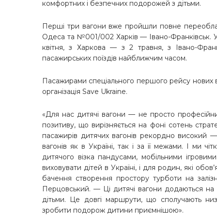
комфортних і безпечних подорожей з дітьми.
Перші три вагони вже пройшли повне переобладн
Одеса та №001/002 Харків — Івано-Франківськ. У 
квітня, з Харкова — з 2 травня, з Івано-Фра
пасажирських поїздів найближчим часом.
Пасажирами спеціального першого рейсу нових ва
організація Save Ukraine.
«Для нас дитячі вагони — не просто професійни
позитиву, що вирізняється на фоні сотень страте
пасажирів дитячих вагонів рекордно високий
вагонів як в Україні, так і за її межами. І ми 
дитячого візка пандусами, мобільними ігрови
виховувати дітей в Україні, і для родин, які обо
бачення створення простору турботи на заліз
Перцовський
. — Ці дитячі вагони додаються на
дітьми. Це довгі маршрути, що сполучають ни
зробити подорож дитини приємнішою».