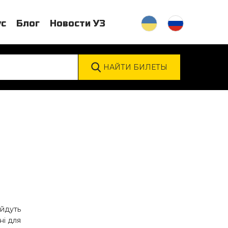
ус
Блог
Новости УЗ
ойдуть
ні для