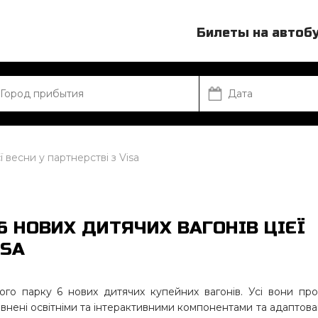
Билеты на автоб
ї весни у партнерстві з Visa
6 НОВИХ ДИТЯЧИХ ВАГОНІВ ЦІЄЇ
ISA
ого парку 6 нових дитячих купейних вагонів. Усі вони пр
внені освітніми та інтерактивними компонентами та адаптова