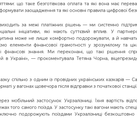
ттями: що таке безготівкова оплата та які вона має перева
о формувати заощадження та які основні правила цифрової бе
я виходить за межі платіжних рішень — ми системно підтр
ціальні ініціативи, які мають суттєвий вплив. У партнер
дитина може не лише комфортно подорожувати, а й навчат
ємо елементи фінансової грамотності у зрозумілому та ці
і фінансові знання. Ми переконані, що такі рішення спр
й в Україні», — прокоментувала
Тетяна Чорна, віцепрезид
азку спільно з одним із провідних українських казкарів — 
аті у вагонах щовечора після відправки з початкової станції
рез мобільний застосунок Укрзалізниці. Їхня вартість відп
ежах того самого поїзда. У застосунку такі вагони мають спец
 включно подорожують поїздами Укрзалізниці безкоштовно 