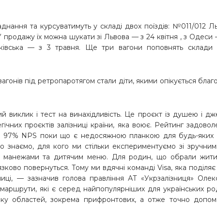
ання та курсуватимуть у складі двох поїздів: №011/012 Л
продажу їх можна шукати зі Львова — з 24 квітня , з Одеси 
нківська — з 3 травня. Ще три вагони поповнять склади 
гонів під ретропаротягом стали діти,
якими опікується благ
й виклик і тест на винахідливість. Це проєкт із душею і д
гічних проєктів залізниці країни, яка воює. Рейтинг задовол
 — 97% NPS поки що є недосяжною планкою для будь-яких 
чітко знаємо, для кого ми стільки експериментуємо зі зручни
ми манежами та дитячим меню. Для родин, що обрали жити 
в’язково повернуться. Тому ми вдячні команді Visa, яка поділя
ниці, — зазначив
голова правління АТ «Укрзалізниця» Оле
 маршрути, які є серед найпопулярніших для українських ро
зку областей, зокрема прифронтових, а отже точно допом