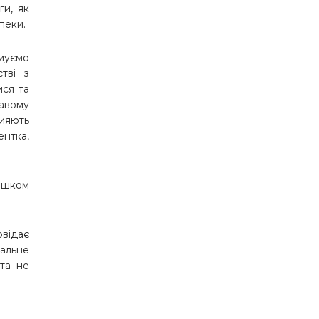
ги, як
зпеки.
имуємо
стві з
ися та
кавому
ияють
ентка,
Сашком
.
овідає
іальне
та не