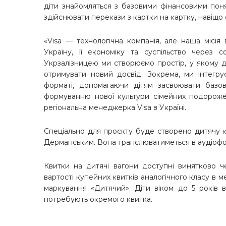
діти знайомляться з базовими фінансовими поня
здійснювати перекази з картки на картку, навіщ
«Visa — технологічна компанія, але наша місі
Україну, її економіку та суспільство через со
Укрзалізницею ми створюємо простір, у якому 
отримувати новий досвід. Зокрема, ми інтегру
форматі, допомагаючи дітям засвоювати базов
формуванню нової культури сімейних подороже
регіональна менеджерка Visa в Україні.
Спеціально для проєкту буде створено дитячу к
Дерманським. Вона транслюватиметься в аудіоформ
Квитки на дитячі вагони доступні винятково че
вартості купейних квитків аналогічного класу в м
маркування «Дитячий». Діти віком до 5 років
потребують окремого квитка.