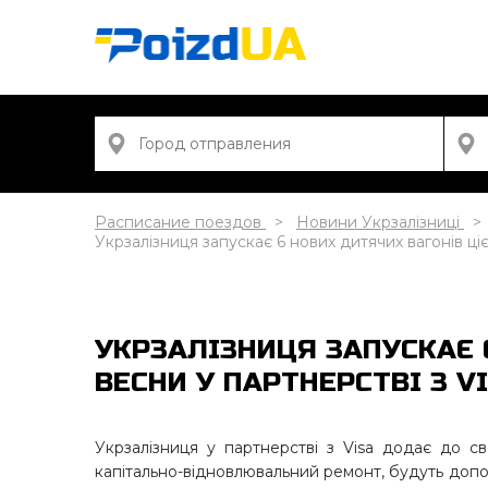
Расписание поездов
Новини Укрзалізниці
Укрзалізниця запускає 6 нових дитячих вагонів ціє
УКРЗАЛІЗНИЦЯ ЗАПУСКАЄ 
ВЕСНИ У ПАРТНЕРСТВІ З V
Укрзалізниця у партнерстві з Visa додає до св
капітально-відновлювальний ремонт, будуть допо