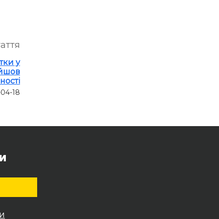
таття
тки у
ойшов
ності
-04-18
и
и