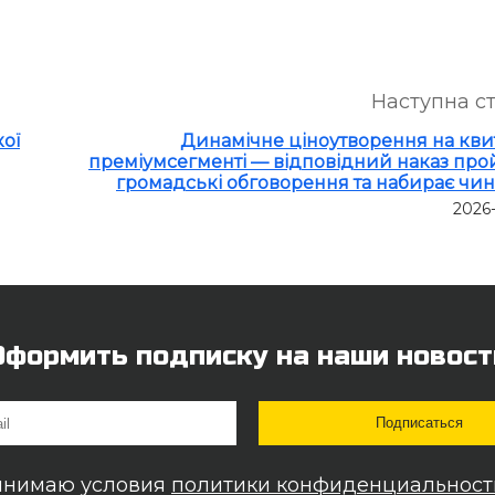
Наступна с
ої
Динамічне ціноутворення на кви
преміумсегменті — відповідний наказ пр
громадські обговорення та набирає чин
2026
Оформить подписку на наши новост
инимаю условия
политики конфиденциальност