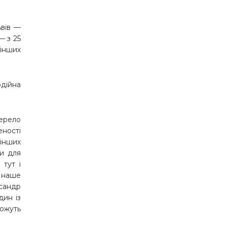
ьвів —
— з 25
інших
одійна
жерело
еності
інших
ми для
тут і
є наше
ксандр
дин із
ожуть