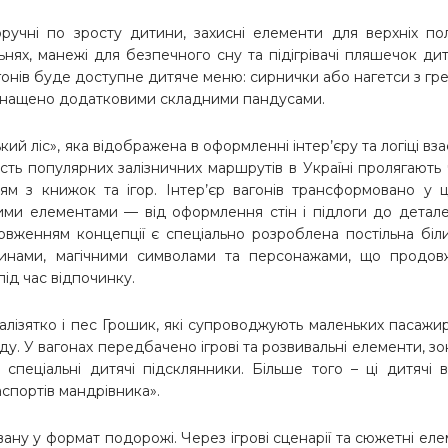
оручні по зросту дитини, захисні елементи для верхніх по
ьнях, манежі для безпечного сну та підігрівачі пляшечок ди
гонів буде доступне дитяче меню: сирнички або нагетси з гр
оснащено додатковими складними пандусами.
ий ліс», яка відображена в оформленні інтер’єру та логіці вза
сть популярних залізничних маршрутів в Україні пролягають
ям з книжок та ігор. Інтер’єр вагонів трансформовано у ц
ими елементами — від оформлення стін і підлоги до детал
вженням концепції є спеціально розроблена постільна біл
аринами, магічними символами та персонажами, що продов
ід час відпочинку.
ізятко і пес Грошик, які супроводжують маленьких пасажир
ду. У вагонах передбачено ігрові та розвивальні елементи, з
ть спеціальні дитячі підсклянники. Більше того – ці дитячі 
аспортів мандрівника».
ану у формат подорожі. Через ігрові сценарії та сюжетні ел