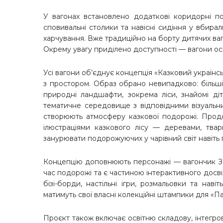
У вагонах встановлено додаткові коридорні п
сповивальні столики та навісні сидіння у вбирал
харчування. Вже традиційно на борту дитячих ва
Окрему увагу приділено доступності — вагони 
Усі вагони об’єднує концепція «Казковий українськ
з простором. Образ обрано невипадково: більші
природні ландшафти, зокрема ліси, знайомі діт
тематичне середовище з відповідними візуальн
створюють атмосферу казкової подорожі. Продо
ілюстраціями казкового лісу — деревами, тв
занурювати подорожуючих у чарівний світ навіть п
Концепцію доповнюють персонажі — вагончик Зал
час подорожі та є частиною інтерактивного досві
бізі-борди, настільні ігри, розмальовки та наві
матимуть свої власні колекційні штампики для «П
Проєкт також включає освітню складову, інтегров