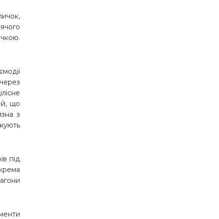
личок,
тячого
ечкою.
ємодії
 через
ілісне
ей, що
изна з
жують
ів під
окрема
вагони
ементи