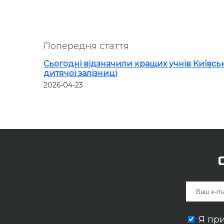
Попередня стаття
Сьогодні відзначили кращих учнів Київськ
дитячої залізниці
2026-04-23
Я пр