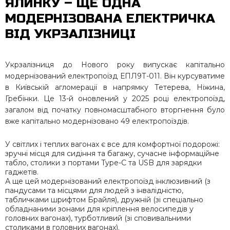
ЯЛИНКУ – ЩЕ ОДНА
МОДЕРНІЗОВАНА ЕЛЕКТРИЧКА
ВІД УКРЗАЛІЗНИЦІ
Укрзалізниця до Нового року випускає капітально
модернізований електропоїзд ЕПЛ9Т-011. Він курсуватиме
в Київській агломерації в напрямку Тетерева, Ніжина,
Гребінки. Це 13-й оновлений у 2025 році електропоїзд,
загалом від початку повномасштабного вторгнення було
вже капітально модернізовано 49 електропоїздів.
У світлих і теплих вагонах є все для комфортної подорожі:
зручні місця для сидіння та багажу, сучасне інформаційне
табло, столики з портами Type-C та USB для зарядки
гаджетів.
А ще цей модернізований електропоїзд інклюзивний (з
пандусами та місцями для людей з інвалідністю,
табличками шрифтом Брайля), дружній (зі спеціально
обладнаними зонами для кріплення велосипедів у
головних вагонах), турботливий (зі сповивальними
столиками в головних вагонах).