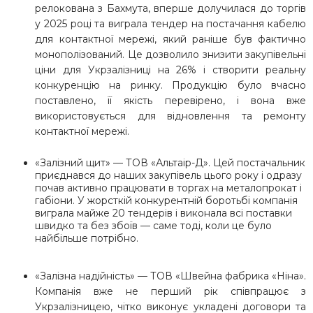
релокована з Бахмута, вперше долучилася до торгів
у 2025 році та виграла тендер на постачання кабелю
для контактної мережі, який раніше був фактично
монополізований. Це дозволило знизити закупівельні
ціни для Укрзалізниці на 26% і створити реальну
конкуренцію на ринку. Продукцію було вчасно
поставлено, її якість перевірено, і вона вже
використовується для відновлення та ремонту
контактної мережі.
«Залізний щит» — ТОВ «Альтаір-Д».
Цей постачальник
приєднався до наших закупівель цього року і одразу
почав активно працювати в торгах на металопрокат і
габіони. У жорсткій конкурентній боротьбі компанія
виграла майже 20 тендерів і виконала всі поставки
швидко та без збоїв — саме тоді, коли це було
найбільше потрібно.
«Залізна надійність» — ТОВ «Швейна фабрика «Ніна».
Компанія вже не перший рік співпрацює з
Укрзалізницею, чітко виконує укладені договори та