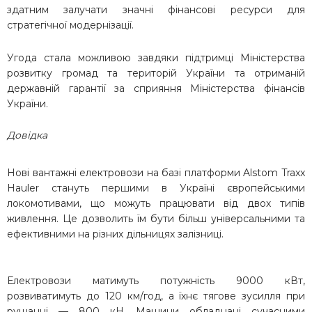
здатним залучати значні фінансові ресурси для
стратегічної модернізації.
Угода стала можливою завдяки підтримці Міністерства
розвитку громад та територій України та отриманій
державній гарантії за сприяння Міністерства фінансів
України.
Довідка
Нові вантажні електровози на базі платформи Alstom Traxx
Hauler стануть першими в Україні європейськими
локомотивами, що можуть працювати від двох типів
живлення. Це дозволить їм бути більш універсальними та
ефективними на різних дільницях залізниці.
Електровози матимуть потужність 9000 кВт,
розвиватимуть до 120 км/год, а їхнє тягове зусилля при
рушанні — 800 кН. Машини обладнані сучасними