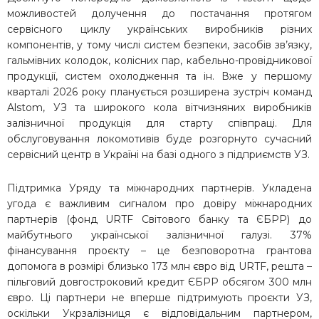
можливостей долучення до постачання протягом
сервісного циклу українських виробників різних
компонентів, у тому числі систем безпеки, засобів зв’язку,
гальмівних колодок, колісних пар, кабельно-провідникової
продукції, систем охолодження та ін. Вже у першому
кварталі 2026 року планується розширена зустріч команд
Alstom, УЗ та широкого кола вітчизняних виробників
залізничної продукція для старту співпраці. Для
обслуговування локомотивів буде розгорнуто сучасний
сервісний центр в Україні на базі одного з підприємств УЗ.
Підтримка Уряду та міжнародних партнерів. Укладена
угода є важливим сигналом про довіру міжнародних
партнерів (фонд URTF Світового банку та ЄБРР) до
майбутнього української залізничної галузі. 37%
фінансування проєкту – це безповоротна грантова
допомога в розмірі близько 173 млн євро від URTF, решта –
пільговий довгостроковий кредит ЄБРР обсягом 300 млн
євро. Ці партнери не вперше підтримують проєкти УЗ,
оскільки Укрзалізниця є відповідальним партнером,