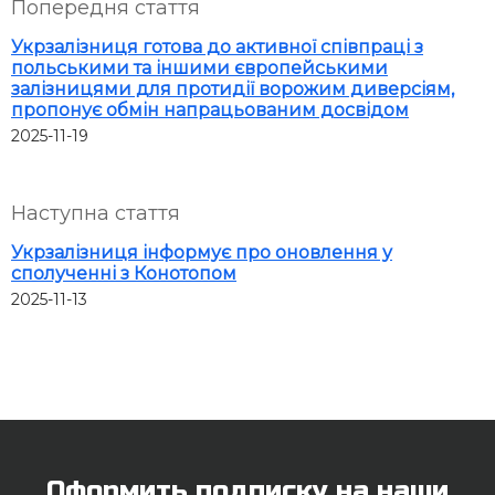
Попередня стаття
Укрзалізниця готова до активної співпраці з
польськими та іншими європейськими
залізницями для протидії ворожим диверсіям,
пропонує обмін напрацьованим досвідом
2025-11-19
Наступна стаття
Укрзалізниця інформує про оновлення у
сполученні з Конотопом
2025-11-13
Оформить подписку на наши