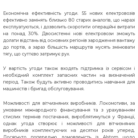
Економічна ефективність угоди. 55 нових електровозів
ефективно замінять близько 80 старих аналогів, що наразі
експлуатуються, і дозволить скоротити операційні витрати
на понад 30%. Двосистемні нові електровози зможуть
долати відстань від основних регіонів зародження вантажу
до портів, а зараз більшість маршрутів мусять змінювати
тягу, що суттєво затримує рух.
У вартість угоди також входять підтримка із сервісом і
необхідний комплект запасних частин на визначений
період. Також будуть активно проводитись навчання для
машиністів і бригад обслуговування.
Можливості для вітчизняних виробників. Локомотиви, за
умовами міжнародного фінансування та з урахуванням
стислих термінів постачання, вироблятимуться у Франції,
однак угода створює і можливості для вітчизняних
виробників комплектуючих на десятки років уперед.
Досягнуто попередню домовленість із Alstom щодо