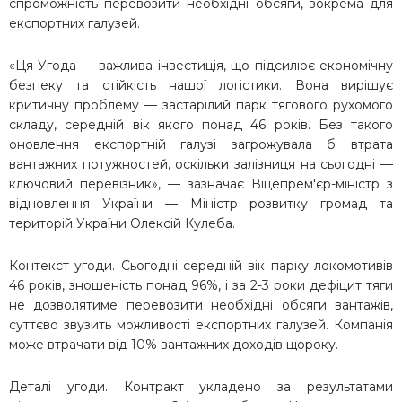
спроможність перевозити необхідні обсяги, зокрема для
експортних галузей.
«Ця Угода — важлива інвестиція, що підсилює економічну
безпеку та стійкість нашої логістики. Вона вирішує
критичну проблему — застарілий парк тягового рухомого
складу, середній вік якого понад 46 років. Без такого
оновлення експортній галузі загрожувала б втрата
вантажних потужностей, оскільки залізниця на сьогодні —
ключовий перевізник», — зазначає Віцепрем'єр-міністр з
відновлення України — Міністр розвитку громад та
територій України Олексій Кулеба.
Контекст угоди. Сьогодні середній вік парку локомотивів
46 років, зношеність понад 96%, і за 2-3 роки дефіцит тяги
не дозволятиме перевозити необхідні обсяги вантажів,
суттєво звузить можливості експортних галузей. Компанія
може втрачати від 10% вантажних доходів щороку.
Деталі угоди. Контракт укладено за результатами