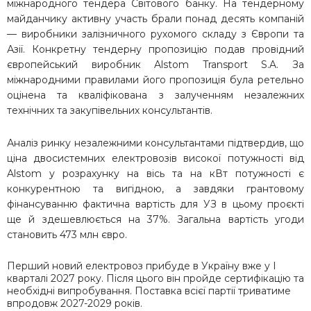
міжнародного тендера Світового банку. На тендерному
майданчику активну участь брали понад десять компаній
— виробники залізничного рухомого складу з Європи та
Азії. Конкретну тендерну пропозицію подав провідний
європейський виробник Alstom Transport S.A. За
міжнародними правилами його пропозиція була ретельно
оцінена та кваліфікована з залученням незалежних
технічних та закупівельних консультантів.
Аналіз ринку незалежними консультантами підтвердив, що
ціна двосистемних електровозів високої потужності від
Alstom у розрахунку на вісь та на кВт потужності є
конкурентною та вигідною, а завдяки грантовому
фінансуванню фактична вартість для УЗ в цьому проєкті
ще й здешевлюється на 37%. Загальна вартість угоди
становить 473 млн євро.
Перший новий електровоз прибуде в Україну вже у I
кварталі 2027 року. Після цього він пройде сертифікацію та
необхідні випробування. Поставка всієї партії триватиме
впродовж 2027-2029 років.