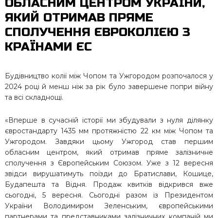
ОБЛАСНИМ ЦЕНТРОМ УКРАЇНИ,
ЯКИЙ ОТРИМАВ ПРЯМЕ
СПОЛУЧЕННЯ ЄВРОКОЛІЄЮ З
КРАЇНАМИ ЄС
Будівництво колії між Чопом та Ужгородом розпочалося у
2024 році й менш ніж за рік було завершене попри війну
та всі складнощі.
«Вперше в сучасній історії ми збудували з нуля ділянку
євростандарту 1435 мм протяжністю 22 км між Чопом та
Ужгородом. Завдяки цьому Ужгород став першим
обласним центром, який отримав пряме залізничне
сполучення з Європейським Союзом. Уже з 12 вересня
звідси вирушатимуть поїзди до Братислави, Кошице,
Будапешта та Відня. Продаж квитків відкрився вже
сьогодні, 5 вересня. Сьогодні разом із Президентом
України Володимиром Зеленським, європейськими
партнерами та представниками залізничних компаній ми