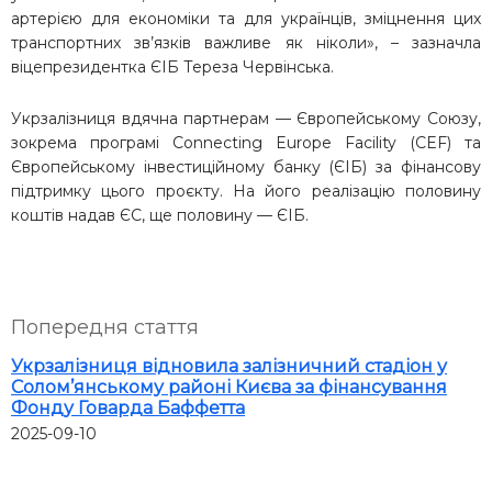
артерією для економіки та для українців, зміцнення цих
транспортних зв’язків важливе як ніколи», – зазначла
віцепрезидентка ЄІБ Тереза Червінська.
Укрзалізниця вдячна партнерам — Європейському Союзу,
зокрема програмі Connecting Europe Facility (CEF) та
Європейському інвестиційному банку
(ЄІБ) за фінансову
підтримку цього проєкту. На його реалізацію половину
коштів надав ЄС, ще половину — ЄІБ.
Попередня стаття
Укрзалізниця відновила залізничний стадіон у
Солом’янському районі Києва за фінансування
Фонду Говарда Баффетта
2025-09-10