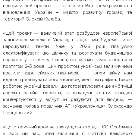
відкрили цей проєкт», — наголосив Віцепрем'єр-міністр з
відновлення України – міністр розвитку громад та
територій Олексій Кулеба
.
«Цей проєкт — важливий етап розбудови європейської
залізничної мережі в Україні, і надалі ми будемо лише
нарощувати темпи. Уже у 2026 році плануємо
електрифікувати цю ділянку та розпочати будівництво
євроколії у напрямку Львова, яке маємо намір завершити
протягом 2–3 років. Цим проєктом українські залізничники
вразили європейських партнерів — попри війну нам
вдалося реалізувати його з випередженням графіка. Такою
роботою українці довели, що готові втілювати ще амбітніші
євроінтеграційні проєкти, а вкладені кошти швидко
конвертуються у відчутний результат для людей», —
зазначив голова правління АТ «Укрзалізниця» Олександр
Перцовський
.
«Це історичний крок на шляху до інтеграції з ЄС. Особливо
у воєнний час, коли залізниця є життєво важливою