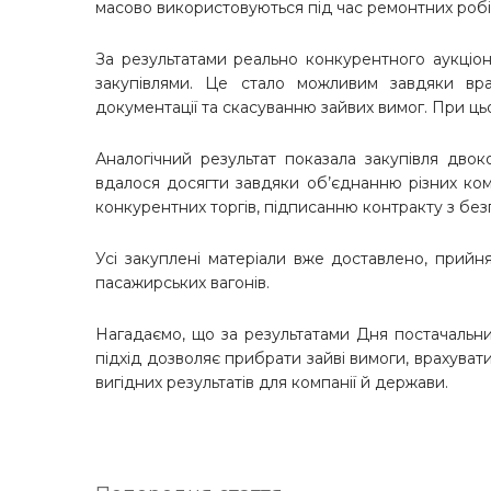
масово використовуються під час ремонтних робі
За результатами реально конкурентного аукціон
закупівлями. Це стало можливим завдяки вра
документації та скасуванню зайвих вимог. При ц
Аналогічний результат показала закупівля дво
вдалося досягти завдяки об’єднанню різних комп
конкурентних торгів, підписанню контракту з бе
Усі закуплені матеріали вже доставлено, прийн
пасажирських вагонів.
Нагадаємо, що за результатами Дня постачальни
підхід дозволяє прибрати зайві вимоги, врахува
вигідних результатів для компанії й держави.