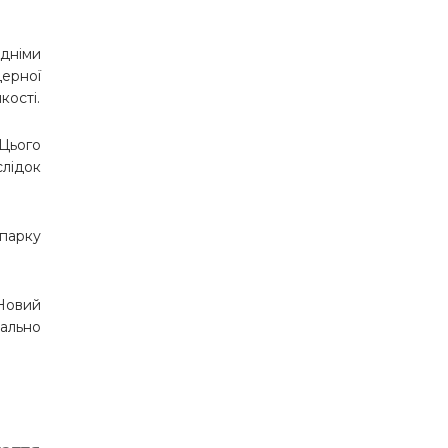
едніми
ерної
кості.
 Цього
слідок
 парку
 Новий
мально