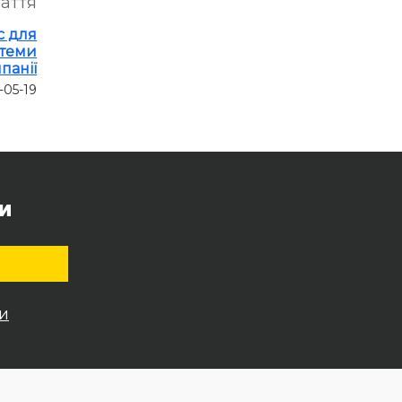
таття
с для
стеми
панії
-05-19
и
и