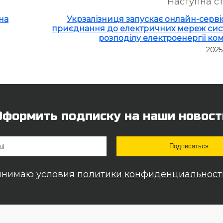
Наступна с
на
Укрзалізниця запускає онлайн-серві
приєднання до електричних мереж си
розподілу електроенергії ком
2025
Оформить подписку на наши новост
инимаю условия
политики конфиденциальност