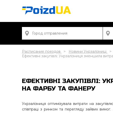
Расписание поездов
Новини Укрзалізниці
Ефективні закупівлі: Укрзалізниця зменшила витр
ЕФЕКТИВНІ ЗАКУПІВЛІ: У
НА ФАРБУ ТА ФАНЕРУ
Укрзалізниця оптимізувала витрати на закупівлю
співпраці з ринком та перегляду зайвих вимог.