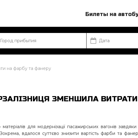
Билеты на автоб
ати на фарбу та фанеру
КРЗАЛІЗНИЦЯ ЗМЕНШИЛА ВИТРАТИ
 матеріалів для модернізації пасажирських вагонів завдяки 
 Зокрема, вдалося суттєво знизити вартість фарби та фане