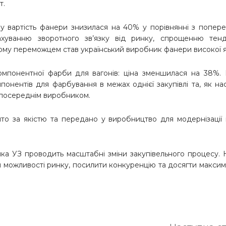
т.
у вартість фанери знизилася на 40% у порівнянні з попер
хуванню зворотного зв’язку від ринку, спрощенню тенд
ьому переможцем став український виробник фанери високої я
компонентної фарби для вагонів: ціна зменшилася на 38%.
онентів для фарбування в межах однієї закупівлі та, як на
зпосереднім виробником.
ято за якістю та передано у виробництво для модернізації
ка УЗ проводить масштабні зміни закупівельного процесу.
ти можливості ринку, посилити конкуренцію та досягти макси