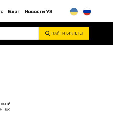
ус
Блог
Новости УЗ
тісній
ри, що