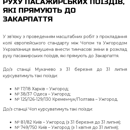
РУХУ ПАСАЖИРСЬКИХ ПОЇЗДІВ,
ЯКІ ПРЯМУЮТЬ ДО
ЗАКАРПАТТЯ
У зв’язку з проведенням масштабних робіт з прокладання
колії європейського стандарту між Чопом та Ужгородом
Укрзалізниця вимушена внести тимчасові зміни в розклад
руху пасажирських поїздів, які прямують до Закарпаття.
До/з станції Мукачево з 31 березня до 31 липня
курсуватимуть такі поїзди:
№ 17/18 Харків – Ужгород;
№ 38/37 Одеса – Ужгород;
№ 125/126-129/130 Кременчук/Полтава – Ужгород.
До/з станції Чоп курсуватимуть такі поїзди:
№ 81/82 Київ – Ужгород (з 31 березня до 31 липня);
№ 749/750 Київ – Ужгород (з 1 квітня до 31 липня);