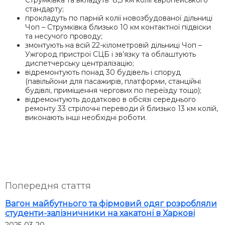
Струмківка та вкладуть 8,3 км колії європейського
стандарту;
прокладуть по парній колії новозбудованої дільниці
Чоп – Струмківка близько 10 км контактної підвіски
та несучого проводу;
змонтують на всій 22-кілометровій дільниці Чоп –
Ужгород пристрої СЦБ і зв’язку та облаштують
диспетчерську централізацію;
відремонтують понад 30 будівель і споруд
(павільйони для пасажирів, платформи, станційні
будівлі, приміщення чергових по переїзду тощо);
відремонтують додатково в обсязі середнього
ремонту 33 стрілочні переводи й близько 13 км колій,
виконають інші необхідні роботи.
Попередня стаття
Вагон майбутнього та фірмовий одяг розробляли
студенти-залізничники на хакатоні в Харкові