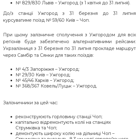
№ 829/830 Львів – Ужгород (з 1 квітня до 31 липня).
До/з станції Ужгород з 31 березня до 31 липня
курсуватиме поїзд № 59/60 Київ – Чоп.
При цьому залізничне сполучення з Ужгородом для всіх
регіонів буде забезпечено альтернативними рейсами:
Укрзалізниця з 31 березня по 31 липня прокладе маршрут
через Самбір та Сянки для таких поїздів:
№ 4/3 Запоріжжя – Ужгород;
№ 29/30 Київ – Ужгород;
№ 45/46 Харків – Ужгород;
№ 368/367 Ковель/Луцьк – Ужгород.
Залізничники за цей час:
реконструюють горловину станції Чоп;
капітально відремонтують колії на станціях
Струмківка та Чоп;
демонтують широку колію на дільниці Чоп –