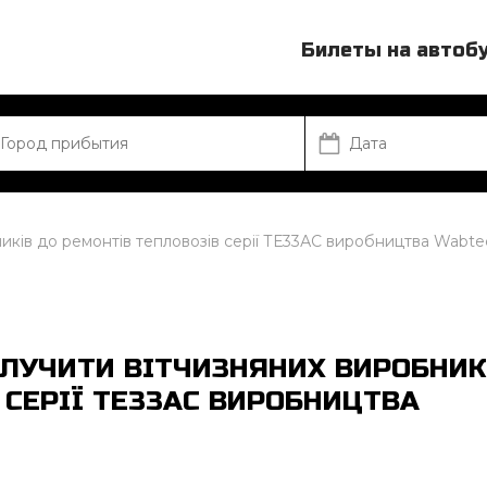
Билеты на автоб
ників до ремонтів тепловозів серії ТЕ33АС виробництва Wabte
АЛУЧИТИ ВІТЧИЗНЯНИХ ВИРОБНИК
 СЕРІЇ ТЕ33АС ВИРОБНИЦТВА