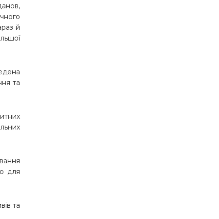
данов,
чного
араз й
альшої
ведена
ння та
цитних
альних
вання
ю для
вів та