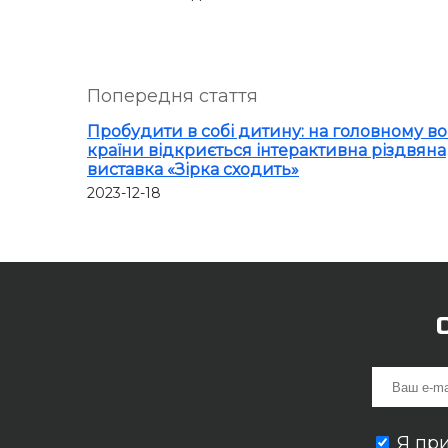
Попередня стаття
Пробудити в собі дитину: на головному во
країни відкриється інтерактивна різдвяна
виставка «Зірка сходить»
2023-12-18
Я пр