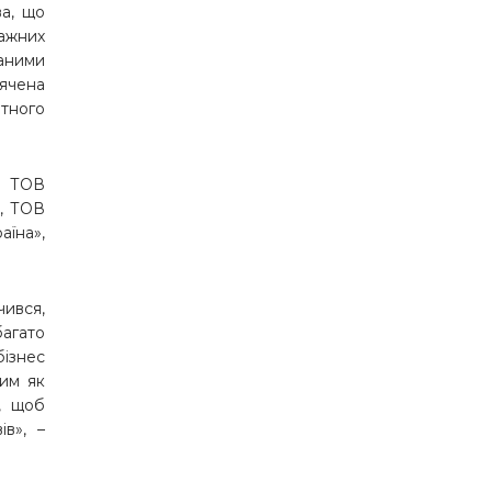
ва, що
ажних
аними
вячена
тного
», ТОВ
», ТОВ
їна»,
чився,
багато
бізнес
тим як
, щоб
в», –