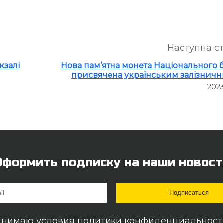
Наступна с
кзалі
Нова пам’ятна монета Національного 
присвячена українським залізнич
2023
Оформить подписку на наши новост
инимаю условия
политики конфиденциальност