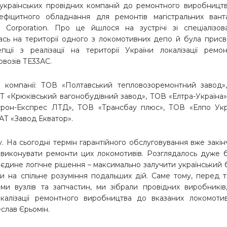
українських провідних компаній до ремонтного виробницт
фіцитного обладнання для ремонтів магістральних вант
 Corporation. Про це йшлося на зустрічі зі спеціалізов
сь на території одного з локомотивних депо й була прис
ії з реалізації на території України локалізації ремон
овозів ТЕ33АС.
яні компанії: ТОВ «Полтавський тепловозоремонтний завод
 «Крюківський вагонобудівний завод», ТОВ «Елтра-Україна
трон-Експрес ЛТД», ТОВ «Трансбау плюс», ТОВ «Елпо Укра
Т «Завод Екватор».
. На сьогодні термін гарантійного обслуговування вже закін
 виконувати ремонти цих локомотивів. Розглядалось дуже 
али єдине логічне рішення – максимально залучити український 
и на спільне розуміння подальших дій. Саме тому, перед 
ми вузлів та запчастин, ми зібрали провідних виробників
калізації ремонтного виробництва до вказаних локомотиві
слав Єрьомін.