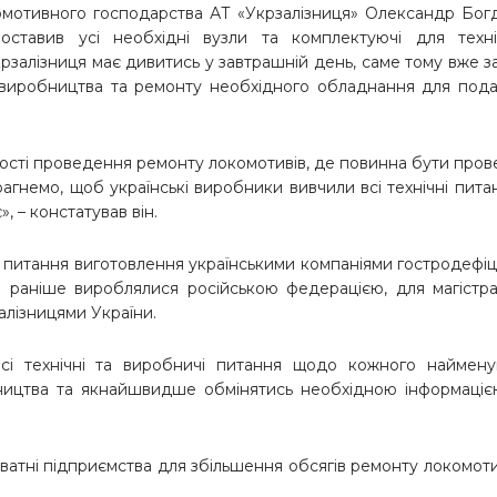
омотивного господарства АТ «Укрзалізниця» Олександр Бог
оставив усі необхідні вузли та комплектуючі для техні
крзалізниця має дивитись у завтрашній день, саме тому вже з
ні виробництва та ремонту необхідного обладнання для под
ності проведення ремонту локомотивів, де повинна бути про
прагнемо, щоб українські виробники вивчили всі технічні пита
 – констатував він.
о питання виготовлення українськими компаніями гостродефі
і раніше вироблялися російською федерацією, для магістр
залізницями України.
всі технічні та виробничі питання щодо кожного наймену
ництва та якнайшвидше обмінятись необхідною інформаціє
ватні підприємства для збільшення обсягів ремонту локомоти