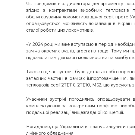
Як повідомив в.о. директора департаменту лок
згідно з контрактами виробник тепловозів п
обслуговування локомотивів даної серії, проте У
опрацьовується можливість локалізації в Украї
сталої роботи цих локомотивів.
«У 2024 році ми вже вступаємо в період необхід
заміна окремих вузлів, агрегатів тощо. Тому ми 
підказали нам діапазон можливостей на майбутнє»,
Також під час зустрічі було детально обговорен
запасних частин в рамках імпортозаміщення, як
тепловозів серії 2ТЕ116, 2ТЕ10, М62, що курсують 
Учасники зустрічі погодились опрацьовувати 
комплектуючих за конкретним профілем вироб
подальшої реалізації вищезгаданої концепції.
Нагадаємо, що Укрзалізниця планує залучити при
лінійного обладнання.