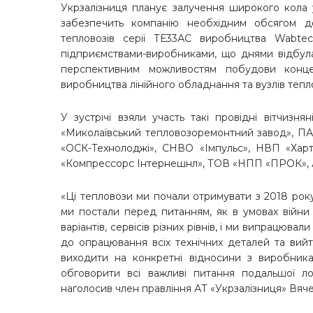
Укрзалізниця планує залучення широкого кола 
забезпечить компанію необхідним обсягом де
тепловозів серії ТЕ33АС виробництва Wabtec
підприємствами-виробниками, що днями відбула
перспективним можливостям побудови концепц
виробництва лінійного обладнання та вузлів тепл
У зустрічі взяли участь такі провідні вітчизн
«Миколаївський тепловозоремонтний завод», ПАТ
«ОСК-Технолоджі», СНВО «Імпульс», НВП «Хар
«Компрессорс Інтернешнл», ТОВ «НПП «ПРОК», А
«Ці тепловози ми почали отримувати з 2018 року
ми постали перед питанням, як в умовах війни
варіантів, сервісів різних рівнів, і ми випрацюв
до опрацювання всіх технічних деталей та вийт
виходити на конкретні відносини з виробника
обговорити всі важливі питання подальшої ло
наголосив член правління АТ «Укрзалізниця» Вяче