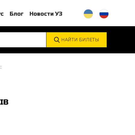
ус
Блог
Новости УЗ
c
ІВ