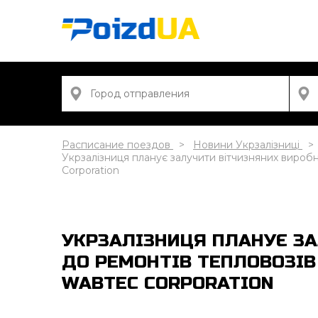
Расписание поездов
Новини Укрзалізниці
Укрзалізниця планує залучити вітчизняних вироб
Corporation
УКРЗАЛІЗНИЦЯ ПЛАНУЄ З
ДО РЕМОНТІВ ТЕПЛОВОЗІВ
WABTEC CORPORATION