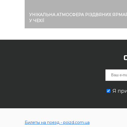
УНІКАЛЬНА АТМОСФЕРА РІЗДВЯНИХ ЯРМА
У ЧЕХІЇ
Я пр
Билеты на поезд - poizd.com.ua