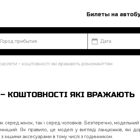
Билеты на автоб
браслети – коштовності які вражають різноманіттям
 – КОШТОВНОСТІ ЯКІ ВРАЖАЮТЬ
к серед жінок, так і серед чоловіків. Безперечно, модельний
омніший. Як правило, це моделі у вигляді ланцюжків, які д
я з іншими аксесуарами в тому числі з годинником.