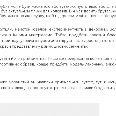
 трубка може бути масивною або вузькою, пустотілою або ціль
ув актуальним тільки для чоловіків. Він має досить брутальн
брутальністю аксесуару, щоб підкреслити жіночність своїх рук 
купцям, майстри ювеліри експериментують з декорами. Зол
ється з іншими матеріалами. Тобто придбати золотий брас
тами, каучуковим шнуром або інкрустацією дорогоцінного к
краси представлені у різних цінових сегментах.
увати його призначення. Якщо це прикраса на кожен день, 
 спортивних образів, краще придбати модель лаконічну, вико
же урочистий чи навпаки оригінальний аутфіт, тут є міс
своїх колекціях пропонують рішення на всі смаки,бюджети, д