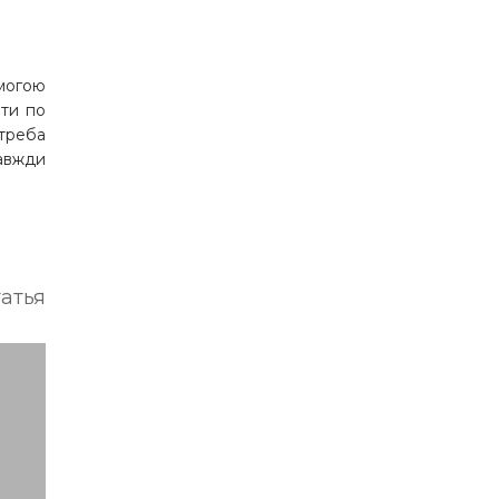
омогою
ати по
 треба
завжди
атья