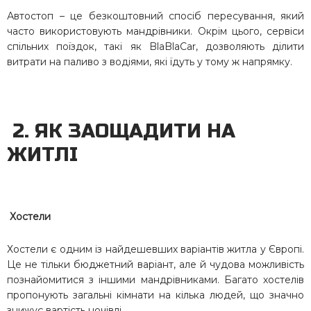
Автостоп – це безкоштовний спосіб пересування, який
часто використовують мандрівники. Окрім цього, сервіси
спільних поїздок, такі як BlaBlaCar, дозволяють ділити
витрати на паливо з водіями, які їдуть у тому ж напрямку.
2. ЯК ЗАОЩАДИТИ НА
ЖИТЛІ
Хостели
Хостели є одним із найдешевших варіантів житла у Європі.
Це не тільки бюджетний варіант, але й чудова можливість
познайомитися з іншими мандрівниками. Багато хостелів
пропонують загальні кімнати на кілька людей, що значно
знижує вартість ночівлі.