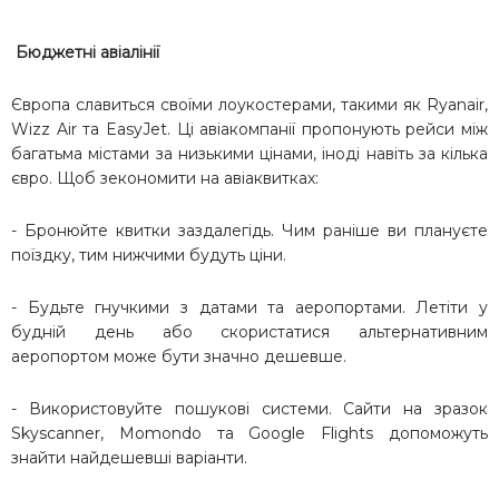
Бюджетні авіалінії
Європа славиться своїми лоукостерами, такими як Ryanair,
Wizz Air та EasyJet. Ці авіакомпанії пропонують рейси між
багатьма містами за низькими цінами, іноді навіть за кілька
євро. Щоб зекономити на авіаквитках:
- Бронюйте квитки заздалегідь. Чим раніше ви плануєте
поїздку, тим нижчими будуть ціни.
- Будьте гнучкими з датами та аеропортами. Летіти у
будній день або скористатися альтернативним
аеропортом може бути значно дешевше.
- Використовуйте пошукові системи. Сайти на зразок
Skyscanner, Momondo та Google Flights допоможуть
знайти найдешевші варіанти.