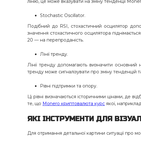
лінію, це може вказувати на зміну тенденції Moner
Stochastic Oscillator.
Подібний до RSI, стохастичний осцилятор допо
значення стохастичного осцилятора піднімається
20 — на перепроданість.
Лінії тренду.
Лінії тренду допомагають визначити основний 
тренду може сигналізувати про зміну тенденцій та
Рівні підтримки та опору.
Ці рівні визначаються історичними цінами, де ві
те, що
Monero криптовалюта курс
якої, наприклад
ЯКІ ІНСТРУМЕНТИ ДЛЯ ВІЗУА
Для отримання детальної картини ситуації про мо