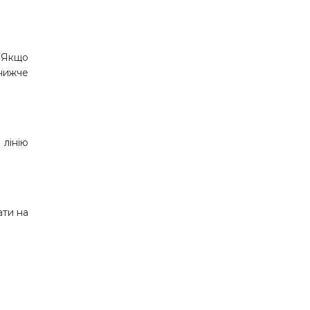
. Якщо
 нижче
 лінію
ати на