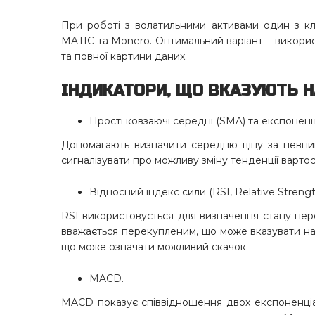
При роботі з волатильними активами один з кл
MATIC та Monero. Оптимальний варіант – викори
та повної картини даних.
ІНДИКАТОРИ, ЩО ВКАЗУЮТЬ Н
Прості ковзаючі середні (SMA) та експоненц
Допомагають визначити середню ціну за певни
сигналізувати про можливу зміну тенденції варто
Відносний індекс сили (RSI, Relative Strengt
RSI використовується для визначення стану пер
вважається перекупленим, що може вказувати на
що може означати можливий скачок.
MACD.
MACD показує співвідношення двох експоненціа