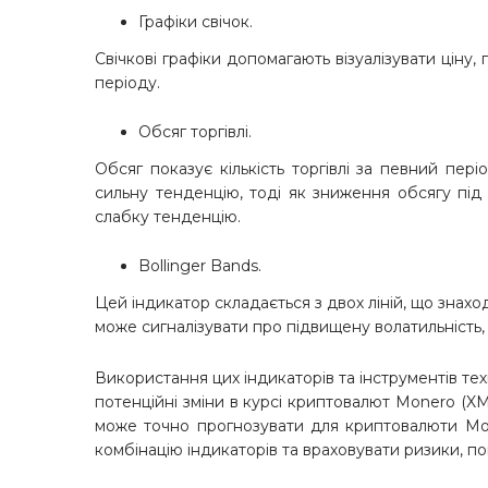
Графіки свічок.
Свічкові графіки допомагають візуалізувати ціну
періоду.
Обсяг торгівлі.
Обсяг показує кількість торгівлі за певний пер
сильну тенденцію, тоді як зниження обсягу пі
слабку тенденцію.
Bollinger Bands.
Цей індикатор складається з двох ліній, що знахо
може сигналізувати про підвищену волатильність,
Використання цих індикаторів та інструментів те
потенційні зміни в курсі криптовалют Monero (X
може точно прогнозувати для криптовалюти Мон
комбінацію індикаторів та враховувати ризики, по