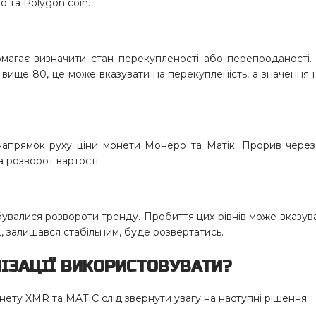
o та Polygon coin.
магає визначити стан перекупленості або перепроданості
 вище 80, це може вказувати на перекупленість, а значення
напрямок руху ціни монети Монеро та Матік. Прорив через
 розворот вартості.
дбувалися розвороти тренду. Пробиття цих рівнів може вказув
, залишався стабільним, буде розвертатись.
ЛІЗАЦІЇ ВИКОРИСТОВУВАТИ?
нету XMR та MATIC слід звернути увагу на наступні рішення: