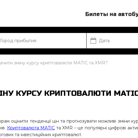
Билеты на автоб
начити зміну курсу криптовалюти MATIC та XMR?
ІНУ КУРСУ КРИПТОВАЛЮТИ MATI
рам оцінити тенденції цін та прогнозувати можливі зміни ку
рів.
Криптовалюта MATIC
та XMR – це популярні цифрові актив
оргових та інвестиційних криптовалют.