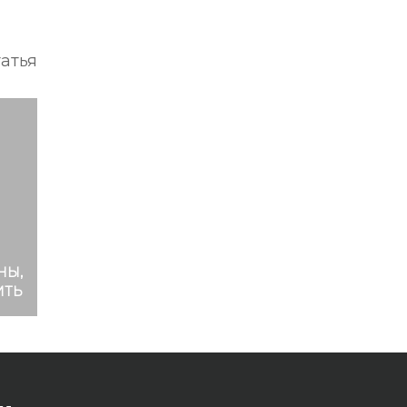
атья
НЫ,
ИТЬ