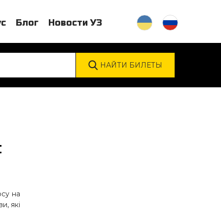
ус
Блог
Новости УЗ
C
рсу на
и, які