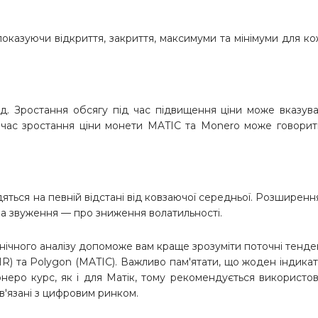
, показуючи відкриття, закриття, максимуми та мінімуми для к
іод. Зростання обсягу під час підвищення ціни може вказув
д час зростання ціни монети MATIC та Monero може говори
дяться на певній відстані від ковзаючої середньої. Розширенн
 а звуження — про зниження волатильності.
хнічного аналізу допоможе вам краще зрозуміти поточні тенден
MR) та Polygon (MATIC). Важливо пам'ятати, що жоден індика
еро курс, як і для Матік, тому рекомендується використо
в'язані з цифровим ринком.