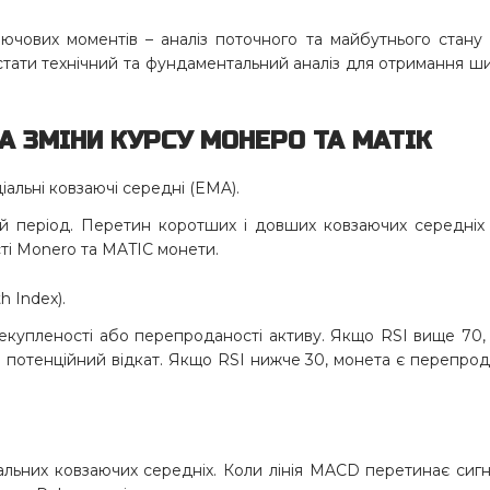
ючових моментів – аналіз поточного та майбутнього стану
стати технічний та фундаментальний аналіз для отримання ш
А ЗМІНИ
КУРСУ МОНЕРО
ТА МАТІК
іальні ковзаючі середні (EMA).
й період. Перетин коротших і довших ковзаючих середніх
сті Monero та MATIC монети.
h Index).
екупленості або перепроданості активу. Якщо RSI вище 70,
 потенційний відкат. Якщо RSI нижче 30, монета є перепро
льних ковзаючих середніх. Коли лінія MACD перетинає сиг