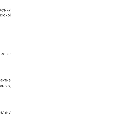
 курсу
ирокої
 може
 актив
даною,
нальну