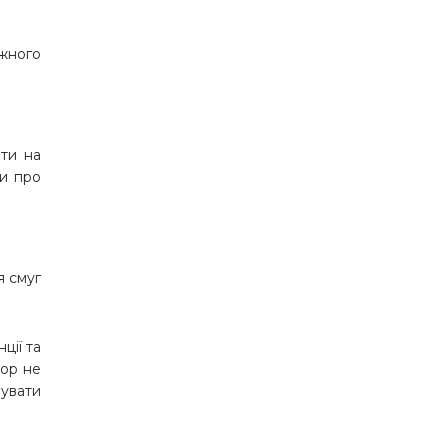
ожного
ати на
ти про
я смуг
ції та
тор не
вувати