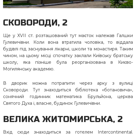
СКОВОРОДИ, 2
Ще у XVII ст. розташований тут маєток належав Галшки
Гулевичівни. Коли вона втратила чоловіка, то віддала
будівлі під заснування лікарні, школи та монастиря. Таким
чином, на цьому місці спочатку заклали Київську братську
школу, яка пізніше була реорганізована в Києво-
Могилянську академію.
В дворик можна потрапити через арку з вулиці
Сковороди. Тут знаходиться бібліотека «ботановича»,
сонячний годинник математика Брульйона, церква
Святого Духа і, власне, будинок Гулевичівни.
ВЕЛИКА ЖИТОМИРСЬКА, 2
Вхід сюди знаходиться за готелем Intercontinental.