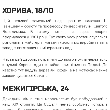
ХОРИВА, 18/10
Цей великий земельний наділ раніше належав Н.
Іванішеву – юристу та професору Університету ім. Святого
Володимира. В такому вигляді, як зараз, дворик
сформувався у 1901 році. Тут свого часу розташовувалися
різноманітні майстерні, магазин жерстяних виробів і навіть
завод із виготовлення мінеральних вод.
Наразі цей дворик, потрапити до якого можна через арку
з вулиці Хорива, один із найколоритніших на Подолі. До
квартир тут ведуть дерев’яні сходи, а на мотузках майже
завжди сушиться білизна.
МЕЖИГІРСЬКА, 24
Доходний дім в стилі неоренесанс був побудований в
кінці XIX століття. Ця будівля немає особливої історії, а
серед її мешканців відсутні відомі люди, проте,