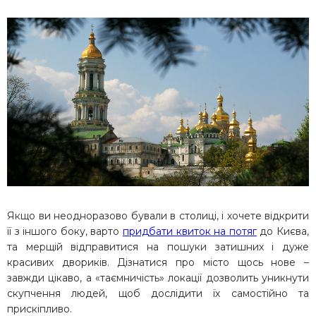
Якщо ви неодноразово бували в столиці, і хочете відкрити
її з іншого боку, варто
придбати квиток на потяг
до Києва,
та мерщій відправитися на пошуки затишних і дуже
красивих двориків. Дізнатися про місто щось нове –
завжди цікаво, а «таємничість» локації дозволить уникнути
скупчення людей, щоб дослідити їх самостійно та
прискіпливо.