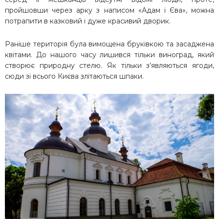
пройшовши через арку з написом «Адам і Єва», можна
потрапити в казковий і дуже красивий дворик.
Раніше територія була вимощена бруківкою та засаджена
квітами. До нашого часу лишився тільки виноград, який
створює природну стелю. Як тільки з’являються ягоди,
сюди зі всього Києва злітаються шпаки.