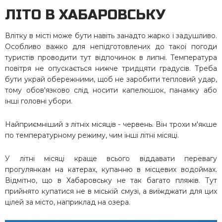
ЛІТО В ХАБАРОВСЬКУ
Влітку в місті може бути навіть занадто жарко і задушливо.
Особливо важко для непідготовлених до такої погоди
туристів проводити тут відпочинок в липні. Температура
повітря не опускається нижче тридцяти градусів. Треба
бути украй обережними, щоб не заробити тепловий удар,
тому обов'язково слід носити капелюшок, панамку або
інші головні убори.
Найприємніший з літніх місяців - червень. Він трохи м'якше
по температурному режиму, чим інші літні місяці.
У літні місяці краще всього віддавати перевагу
прогулянкам на катерах, купанню в місцевих водоймах.
Відмітно, що в Хабаровську не так багато пляжів. Тут
прийнято купатися не в міській смузі, а виїжджати для цих
цілей за місто, наприклад на озера.