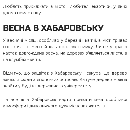
Люблять приїжджати в місто і любителі екзотики, у яких
удома немає снігу.
ВЕСНА В ХАБАРОВСЬКУ
У весняні місяці, особливо у березні і квітні, в місті триває
сніг, хоча і в меншій кількості, ніж взимку. Лише у травні
настає довгождана весна, на деревах з'являється листя, а
на клумбах - квіти.
Відмітно, що зацвітає в Хабаровську і сакура. Це дерево
завезли сюди з японських островів. Квітуче дерево можна
знайти у будівлі державного університету.
Та все ж в Хабаровськ варто приїхати із-за особливої
атмосфери і дивовижного духу місцевих жителів.