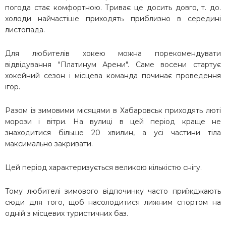
погода стає комфортною. Триває це досить довго, т. до.
холоди найчастіше приходять приблизно в середині
листопада.
Для любителів хокею можна порекомендувати
відвідування "Платинум Арени". Саме восени стартує
хокейний сезон і місцева команда починає проведення
ігор.
Разом із зимовими місяцями в Хабаровськ приходять люті
морози і вітри. На вулиці в цей період краще не
знаходитися більше 20 хвилин, а усі частини тіла
максимально закривати.
Цей період характеризується великою кількістю снігу.
Тому любителі зимового відпочинку часто приїжджають
сюди для того, щоб насолодитися лижним спортом на
одній з місцевих туристичних баз.