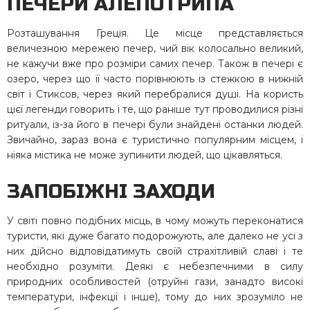
ПЕЧЕРИ АЛЕПОТРИПА
Розташування Греція. Це місце представляється
величезною мережею печер, чий вік колосально великий,
не кажучи вже про розміри самих печер. Також в печері є
озеро, через що її часто порівнюють із стежкою в нижній
світ і Стиксов, через який перебралися душі. На користь
цієї легенди говорить і те, що раніше тут проводилися різні
ритуали, із-за його в печері були знайдені останки людей.
Звичайно, зараз вона є туристично популярним місцем, і
ніяка містика не може зупинити людей, що цікавляться.
ЗАПОБІЖНІ ЗАХОДИ
У світі повно подібних місць, в чому можуть переконатися
туристи, які дуже багато подорожують, але далеко не усі з
них дійсно відповідатимуть своїй страхітливій славі і те
необхідно розуміти. Деякі є небезпечними в силу
природних особливостей (отруйні гази, занадто високі
температури, інфекції і інше), тому до них зрозуміло не