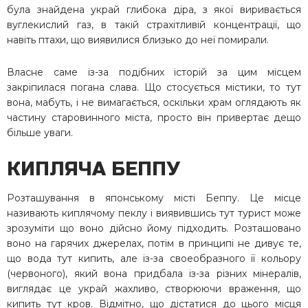
була знайдена украй глибока діра, з якої виривається
вуглекислий газ, в такій страхітливій концентрації, що
навіть птахи, що виявилися близько до неї помирали.
Власне саме із-за подібних історій за цим місцем
закріпилася погана слава. Що стосується містики, то тут
вона, мабуть, і не вимагається, оскільки храм оглядають як
частину старовинного міста, просто він привертає дещо
більше уваги.
КИПЛЯЧА БЕППУ
Розташування в японському місті Беппу. Це місце
називають киплячому пеклу і виявившись тут турист може
зрозуміти що воно дійсно йому підходить. Розташовано
воно на гарячих джерелах, потім в принципі не дивує те,
що вода тут кипить, але із-за своеобразного її кольору
(червоного), який вона придбала із-за різних мінералів,
виглядає це украй жахливо, створюючи враження, що
кипить тут кров. Відмітно, що дістатися до цього місця