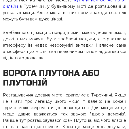
подивитися на них. Ви можете
купити квиток на потяг
онлайн
в Туреччині, у будь-якому місті де розташовані ці
унікальні місця. Адже міста, в яких вони знаходяться, теж
можуть бути вам дуже цікаві.
Здебільшого ці місця є природними і мають деякі аномалії,
деякі з них можуть бути зроблені людьми, а страхітливу
атмосферу їм надає незрозумілі випадки і власне сама
атмосфера цих місць, яка невловимим чином відрізняється
від іншого довкілля.
ВОРОТА ПЛУТОНА АБО
ПЛУТОНІЙ
Розташування древнє місто Іераполис в Туреччині. Якщо
не знати про легенду цього місця, т далеко не кожен
турист може зміркувати, де знаходиться. Для місцевих це
місце давно вважається так званою "дірою демонів".
Раніше тут розташовувався храм Плутона, від чого власне
і пішла назва цього місця. Коли це місце досліджували,