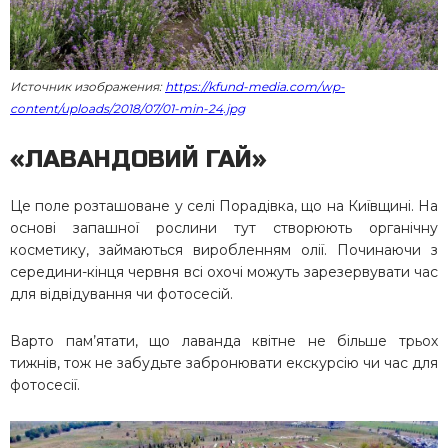
Источник изображения:
https://kfund-media.com/wp-
content/uploads/2018/07/01-min-24.jpg
«ЛАВАНДОВИЙ ГАЙ»
Це поле розташоване у селі Порадівка, що на Київщині. На
основі запашної рослини тут створюють органічну
косметику, займаються виробленням олії. Починаючи з
середини-кінця червня всі охочі можуть зарезервувати час
для відвідування чи фотосесій.
Варто пам’ятати, що лаванда квітне не більше трьох
тижнів, тож не забудьте забронювати екскурсію чи час для
фотосесії.