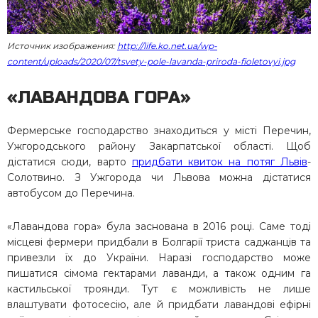
Источник изображения:
http://life.ko.net.ua/wp-
content/uploads/2020/07/tsvety-pole-lavanda-priroda-fioletovyi.jpg
«ЛАВАНДОВА ГОРА»
Фермерське господарство знаходиться у місті Перечин,
Ужгородського району Закарпатської області. Щоб
дістатися сюди, варто
придбати квиток на потяг Львів
-
Солотвино. З Ужгорода чи Львова можна дістатися
автобусом до Перечина.
«Лавандова гора» була заснована в 2016 році. Саме тоді
місцеві фермери придбали в Болгарії триста саджанців та
привезли їх до України. Наразі господарство може
пишатися сімома гектарами лаванди, а також одним га
кастильської троянди. Тут є можливість не лише
влаштувати фотосесію, але й придбати лавандові ефірні