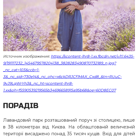
Источник изображения:
https://scontent-lhr8-1.xx.fbcdn.net/v/t1.6435-
9/191117232_1454679578204138_3828283490870732189_n.jpg?
_nc_cat=103&ccb=1-
3&_nc_sid=730e14&_nc_ohc=x6ckDRJCf1MAX_Cxd8_&tn=RUuC-
9vJ9LqWrYh3&_nc_ht=scontent-lhr8-
1.xx&oh=f5590539219565b34696658915a95b68&oe=60D8EC07
ПОРАДІВ
Лавандовий парк розташований поруч зі столицею, лише
в 38 кілометрах від Києва. На облаштованій величезній
території висаджено понад 35 тисяч кущів. Вхід для дітей