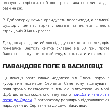
планують підрізати, щоб вона розквітала не один, а два
рази на рік.
В Добропарку можна орендувати велосипеди, є великий
фудкорт, кемпінг, паркінг, кемпінг та велика кількість
атракціонів й інших розваг.
Дендропарк відкритий для відвідування кожного дня, крім
понеділка. Вартість квитка складає від 50 грн., проте
бажаючі влаштувати фотозйомку, мають платити окремо.
ЛАВАНДОВЕ ПОЛЕ В ВАСИЛІВЦІ
Ця локація розташована недалеко від Одеси, поруч з
курортним містечком Сергіївка. Саме тому відвідування
поля зручно поєднувати з літньою відпусткою на морі.
Щоб дістатися сюди, спочатку варто
придбати квиток на
потяг до Одеси
. З автовокзалу регулярно відправляються
маршрутки до Сергіївки чи до самої Василівки.