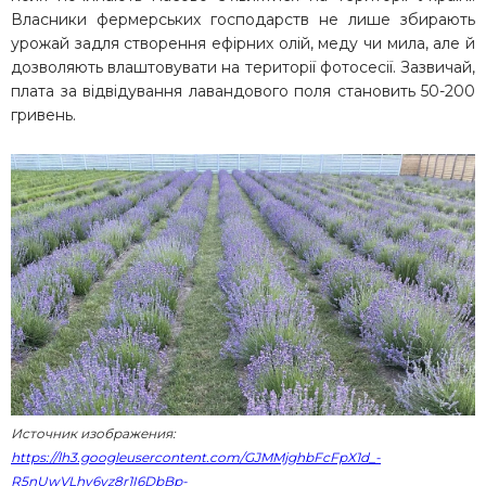
Власники фермерських господарств не лише збирають
урожай задля створення ефірних олій, меду чи мила, але й
дозволяють влаштовувати на території фотосесії. Зазвичай,
плата за відвідування лавандового поля становить 50-200
гривень.
Источник изображения:
https://lh3.googleusercontent.com/GJMMjghbFcFpX1d_-
R5nUwVLhv6vz8r1I6DbBp-