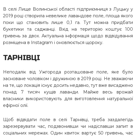
В селі Лище Волинської області підприємниця з Луцьку у
2019 році створила невелике лавандове поле, площа якого
поки що становить лише 0,1 га. Тут можна придбати
букетики та саджанці. Вхід на територію коштує 100
гривень за двох. Актуальна інформація щодо відвідування
розміщена в Instagram і оновлюється щороку.
ТАРНІВЦІ
Неподалік від Ужгорода розташоване поле, яке було
засноване чоловіком і дружиною в 2019 році. Не зважаючи
на те, що локація існує досить недавно, тут вже висаджено
понад 7 тисяч кущів лаванди. Майже весь врожай
власники використовують для виготовлення натуральної
ефірної олії.
Щоб відвідати поле в селі Тарнівці, треба заздалегідь
зарезервувати час, подзвонивши чи надіславши запит в
соціальних мережах. Один квиток вартує 50 гривень, час