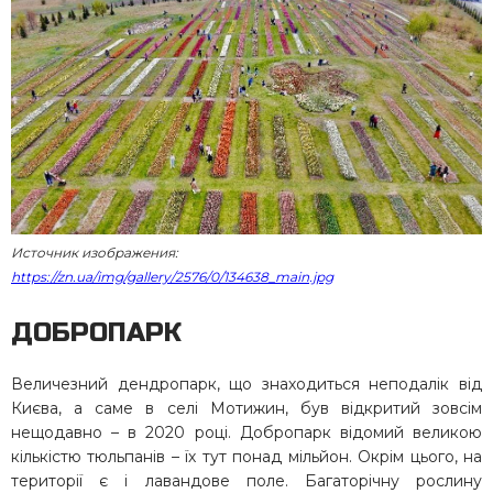
Источник изображения:
https://zn.ua/img/gallery/2576/0/134638_main.jpg
ДОБРОПАРК
Величезний дендропарк, що знаходиться неподалік від
Києва, а саме в селі Мотижин, був відкритий зовсім
нещодавно – в 2020 році. Добропарк відомий великою
кількістю тюльпанів – їх тут понад мільйон. Окрім цього, на
території є і лавандове поле. Багаторічну рослину