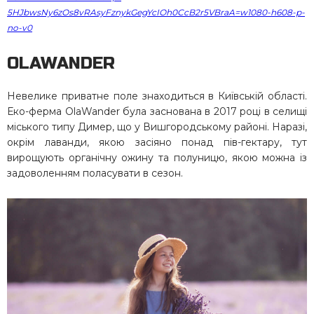
5HJbwsNy6zOs8vRAsyFznykGegYcIOh0CcB2r5VBraA=w1080-h608-p-
no-v0
OLAWANDER
Невелике приватне поле знаходиться в Київській області.
Еко-ферма OlaWander була заснована в 2017 році в селищі
міського типу Димер, що у Вишгородському районі. Наразі,
окрім лаванди, якою засіяно понад пів-гектару, тут
вирощують органічну ожину та полуницю, якою можна із
задоволенням поласувати в сезон.