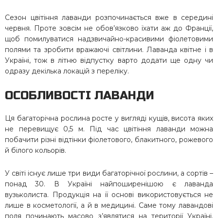
Сезон цвітіння лаванди розпочинається вже в середині
червня. Проте зовсім не обов’язково їхати аж до Франції,
щоб помилуватися надзвичайно-красивими фіолетовими
полями та зробити вражаючі світлини. Лаванда квітне і в
Україні, тож в літню відпустку варто додати ще одну чи
одразу декілька локацій з переліку.
ОСОБЛИВОСТІ ЛАВАНДИ
Ця багаторічна рослина росте у вигляді кущів, висота яких
не перевищує 0,5 м. Під час цвітіння лаванди можна
побачити різні відтінки фіолетового, блакитного, рожевого
й білого кольорів.
У світі існує лише три види багаторічної рослини, а сортів –
понад 30. В Україні найпоширенішою є лаванда
вузьколиста. Продукція на її основі використовується не
лише в косметології, а й в медицині. Саме тому лавандові
поля починають масово з’являтися на території Україні.