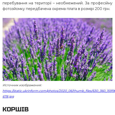
перебування на території – необмежений. За професійну
фотозйомку передбачена окрема плата в розмірі 200 грн.
Источник изображения:
https://static.ukrinform.com/photos/2020_06/thumb_files/630_360_15919
678.jpg
КОРШІВ