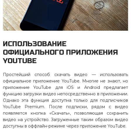
ИСПОЛЬЗОВАНИЕ
ОФИЦИАЛЬНОГО ПРИЛОЖЕНИЯ
YOUTUBE
Простейший способ скачать видео — использовать
официальное приложение YouTube. Многие не знают, но
приложение YouTube для iOS и Android предлагает
функцию загрузки видео непосредственно в приложении.
Однако эта функция доступна только для подписчиков
YouTube Premium. После подписки, рядом с видео
появляется кнопка «Скачать», позволяющая сохранить
видео на устройство. Загруженные таким образом видео
доступны в оффлайн-режиме через приложение YouTube.