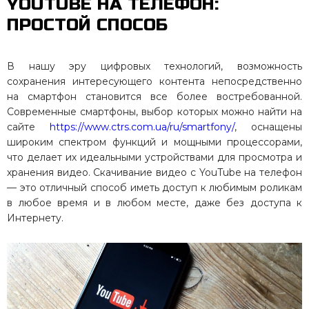
YOUTUBE НА ТЕЛЕФОН:
ПРОСТОЙ СПОСОБ
В нашу эру цифровых технологий, возможность
сохранения интересующего контента непосредственно
на смартфон становится все более востребованной.
Современные смартфоны, выбор которых можно найти на
сайте
https://www.ctrs.com.ua/ru/smartfony/
, оснащены
широким спектром функций и мощными процессорами,
что делает их идеальными устройствами для просмотра и
хранения видео. Скачивание видео с YouTube на телефон
— это отличный способ иметь доступ к любимым роликам
в любое время и в любом месте, даже без доступа к
Интернету.