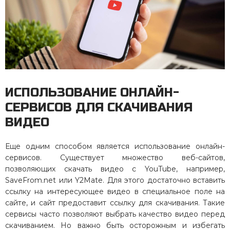
ИСПОЛЬЗОВАНИЕ ОНЛАЙН-
СЕРВИСОВ ДЛЯ СКАЧИВАНИЯ
ВИДЕО
Еще одним способом является использование онлайн-
сервисов. Существует множество веб-сайтов,
позволяющих скачать видео с YouTube, например,
SaveFrom.net или Y2Mate. Для этого достаточно вставить
ссылку на интересующее видео в специальное поле на
сайте, и сайт предоставит ссылку для скачивания. Такие
сервисы часто позволяют выбрать качество видео перед
скачиванием. Но важно быть осторожным и избегать