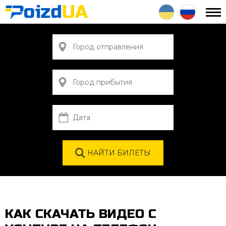
КАК СКАЧАТЬ ВИДЕО С