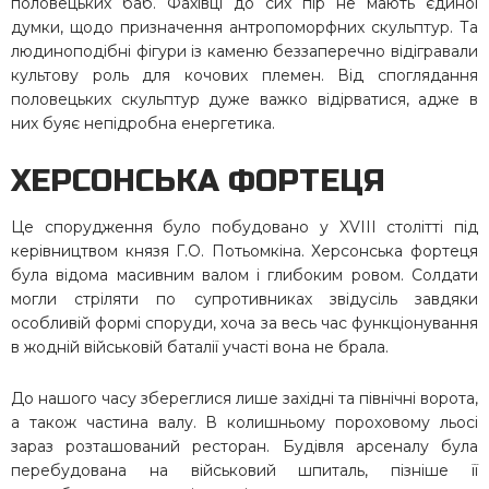
половецьких баб. Фахівці до сих пір не мають єдиної
думки, щодо призначення антропоморфних скульптур. Та
людиноподібні фігури із каменю беззаперечно відігравали
культову роль для кочових племен. Від споглядання
половецьких скульптур дуже важко відірватися, адже в
них буяє непідробна енергетика.
ХЕРСОНСЬКА ФОРТЕЦЯ
Це спорудження було побудовано у XVIII столітті під
керівництвом князя Г.О. Потьомкіна. Херсонська фортеця
була відома масивним валом і глибоким ровом. Солдати
могли стріляти по супротивниках звідусіль завдяки
особливій формі споруди, хоча за весь час функціонування
в жодній військовій баталії участі вона не брала.
До нашого часу збереглися лише західні та північні ворота,
а також частина валу. В колишньому пороховому льосі
зараз розташований ресторан. Будівля арсеналу була
перебудована на військовий шпиталь, пізніше її