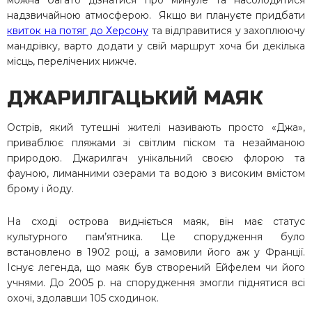
можна багато дізнатися про минуле та насолодитися
надзвичайною атмосферою. Якщо ви плануєте придбати
квиток на потяг до Херсону
та відправитися у захоплюючу
мандрівку, варто додати у свій маршрут хоча би декілька
місць, перелічених нижче.
ДЖАРИЛГАЦЬКИЙ МАЯК
Острів, який тутешні жителі називають просто «Джа»,
приваблює пляжами зі світлим піском та незайманою
природою. Джарилгач унікальний своєю флорою та
фауною, лиманними озерами та водою з високим вмістом
брому і йоду.
На сході острова видніється маяк, він має статус
культурного пам’ятника. Це спорудження було
встановлено в 1902 році, а замовили його аж у Франції.
Існує легенда, що маяк був створений Ейфелем чи його
учнями. До 2005 р. на спорудження змогли піднятися всі
охочі, здолавши 105 сходинок.