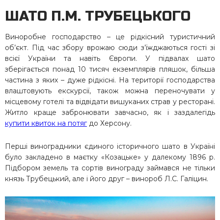
ШАТО П.М. ТРУБЕЦЬКОГО
Виноробне господарство – це рідкісний туристичний
об’єкт. Під час збору врожаю сюди з’їжджаються гості зі
всієї України та навіть Європи. У підвалах шато
зберігається понад 10 тисяч екземплярів пляшок, більша
частина з яких – дуже рідкісні. На території господарства
влаштовують екскурсії, також можна переночувати у
місцевому готелі та відвідати вишуканих страв у ресторані.
Житло краще забронювати завчасно, як і заздалегідь
купити квиток на потяг
до Херсону.
Перші виноградники єдиного історичного шато в Україні
було закладено в маєтку «Козацьке» у далекому 1896 р.
Підбором земель та сортів винограду займався не тільки
князь Трубецький, але і його друг – винороб Л.С. Галіцин.