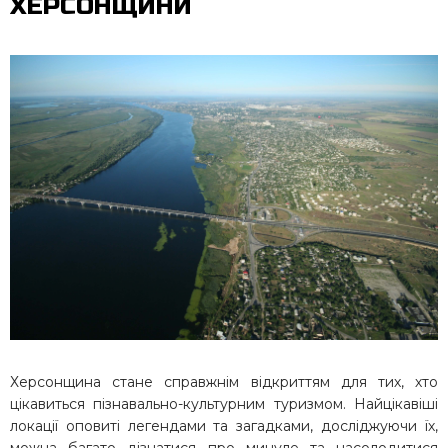
ХЕРСОНЩИНИ
Херсонщина стане справжнім відкриттям для тих, хто
цікавиться пізнавально-культурним туризмом. Найцікавіші
локації оповиті легендами та загадками, досліджуючи їх,