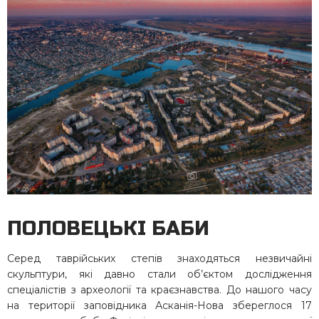
ПОЛОВЕЦЬКІ БАБИ
Серед таврійських степів знаходяться незвичайні
скульптури, які давно стали об’єктом дослідження
спеціалістів з археології та краєзнавства. До нашого часу
на території заповідника Асканія-Нова збереглося 17