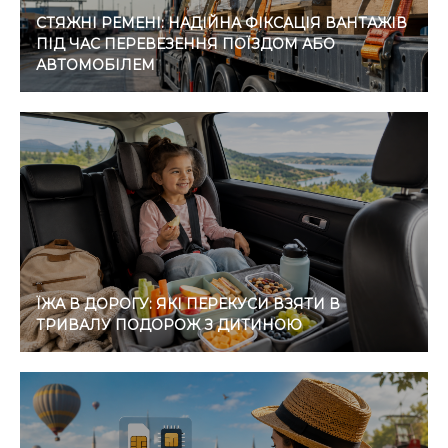
СТЯЖНІ РЕМЕНІ: НАДІЙНА ФІКСАЦІЯ ВАНТАЖІВ
ПІД ЧАС ПЕРЕВЕЗЕННЯ ПОЇЗДОМ АБО
АВТОМОБІЛЕМ
ЇЖА В ДОРОГУ: ЯКІ ПЕРЕКУСИ ВЗЯТИ В
ТРИВАЛУ ПОДОРОЖ З ДИТИНОЮ