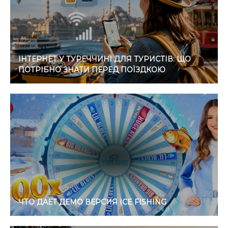
ІНТЕРНЕТ У ТУРЕЧЧИНІ ДЛЯ ТУРИСТІВ: ЩО
ПОТРІБНО ЗНАТИ ПЕРЕД ПОЇЗДКОЮ
ЧТО ДАЕТ ДЕМО ВЕРСИЯ ICE FISHING