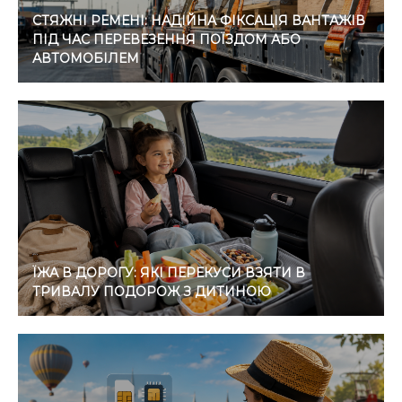
СТЯЖНІ РЕМЕНІ: НАДІЙНА ФІКСАЦІЯ ВАНТАЖІВ
ПІД ЧАС ПЕРЕВЕЗЕННЯ ПОЇЗДОМ АБО
АВТОМОБІЛЕМ
ЇЖА В ДОРОГУ: ЯКІ ПЕРЕКУСИ ВЗЯТИ В
ТРИВАЛУ ПОДОРОЖ З ДИТИНОЮ