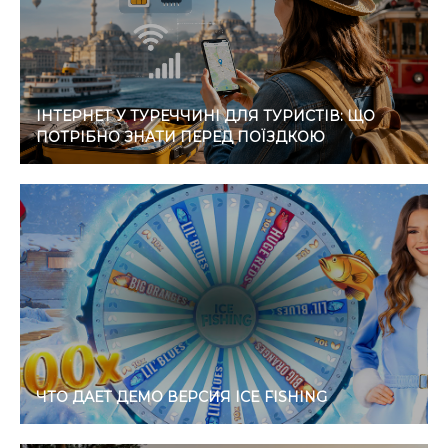
ІНТЕРНЕТ У ТУРЕЧЧИНІ ДЛЯ ТУРИСТІВ: ЩО
ПОТРІБНО ЗНАТИ ПЕРЕД ПОЇЗДКОЮ
ЧТО ДАЕТ ДЕМО ВЕРСИЯ ICE FISHING