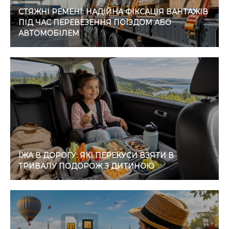
СТЯЖНІ РЕМЕНІ: НАДІЙНА ФІКСАЦІЯ ВАНТАЖІВ
ПІД ЧАС ПЕРЕВЕЗЕННЯ ПОЇЗДОМ АБО
АВТОМОБІЛЕМ
ЇЖА В ДОРОГУ: ЯКІ ПЕРЕКУСИ ВЗЯТИ В
ТРИВАЛУ ПОДОРОЖ З ДИТИНОЮ