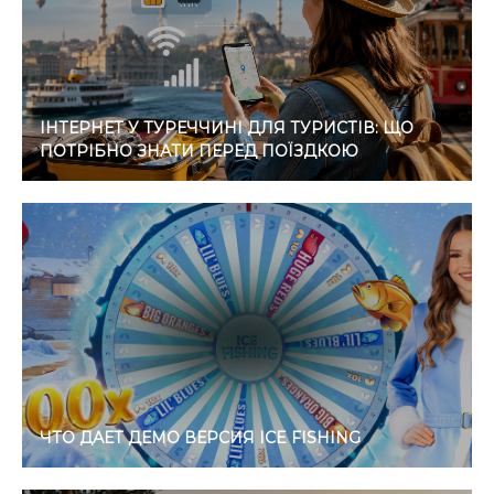
ІНТЕРНЕТ У ТУРЕЧЧИНІ ДЛЯ ТУРИСТІВ: ЩО
ПОТРІБНО ЗНАТИ ПЕРЕД ПОЇЗДКОЮ
ЧТО ДАЕТ ДЕМО ВЕРСИЯ ICE FISHING