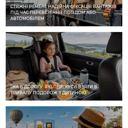
СТЯЖНІ РЕМЕНІ: НАДІЙНА ФІКСАЦІЯ ВАНТАЖІВ
ПІД ЧАС ПЕРЕВЕЗЕННЯ ПОЇЗДОМ АБО
АВТОМОБІЛЕМ
ЇЖА В ДОРОГУ: ЯКІ ПЕРЕКУСИ ВЗЯТИ В
ТРИВАЛУ ПОДОРОЖ З ДИТИНОЮ