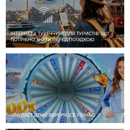
ІНТЕРНЕТ У ТУРЕЧЧИНІ ДЛЯ ТУРИСТІВ: ЩО
ПОТРІБНО ЗНАТИ ПЕРЕД ПОЇЗДКОЮ
ЧТО ДАЕТ ДЕМО ВЕРСИЯ ICE FISHING