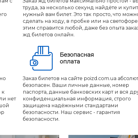
там с
Заказ жд билетов максимально простой - вы
труда, за несколько секунд найдёте и купи
его
нужный вам билет. Это так просто, что можн
сделать на ходу, в пробке или на светофоре.
этим справится любой, даже без опыта зака
жд билетов онлайн.
Безопасная
оплата
но
Заказ билетов на сайте poizd.com.ua абсолю
безопасен. Ваши личные данные, номер
 к
паспорта, данные банковских карт и вся др
ли нет
конфиденциальная информация, строго
ьшой
защищена надёжными стандартами
ор
безопасности. Наш сервис - гарантия
безопасности.