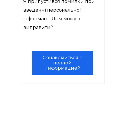
Я припустився помилки при
введенні персональної
інформації. Як я можу її
виправити?
Ознакомиться с
полной
информацией