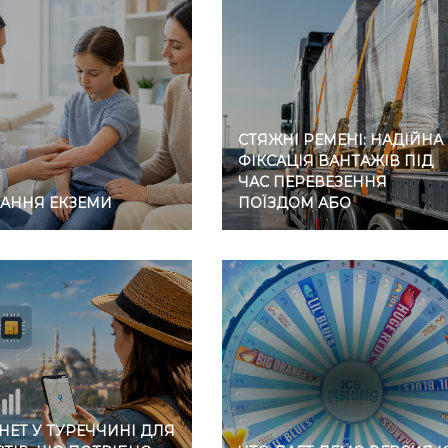
СТЯЖНІ РЕМЕНІ: НАДІЙНА
ФІКСАЦІЯ ВАНТАЖІВ ПІД
ЧАС ПЕРЕВЕЗЕННЯ
ВАННЯ ЕКЗЕМИ
ПОЇЗДОМ АБО
АВТОМОБІЛЕМ
НЕТ У ТУРЕЧЧИНІ ДЛЯ