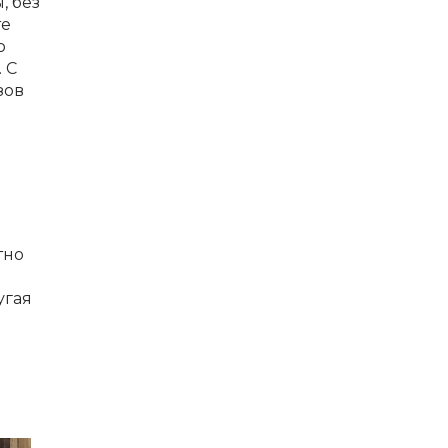
, без
те
о
 С
зов
тно
угая