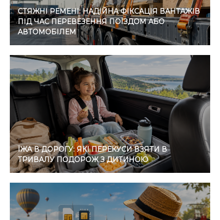
СТЯЖНІ РЕМЕНІ: НАДІЙНА ФІКСАЦІЯ ВАНТАЖІВ
ПІД ЧАС ПЕРЕВЕЗЕННЯ ПОЇЗДОМ АБО
АВТОМОБІЛЕМ
ЇЖА В ДОРОГУ: ЯКІ ПЕРЕКУСИ ВЗЯТИ В
ТРИВАЛУ ПОДОРОЖ З ДИТИНОЮ