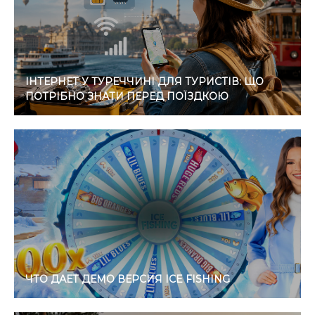
ІНТЕРНЕТ У ТУРЕЧЧИНІ ДЛЯ ТУРИСТІВ: ЩО
ПОТРІБНО ЗНАТИ ПЕРЕД ПОЇЗДКОЮ
ЧТО ДАЕТ ДЕМО ВЕРСИЯ ICE FISHING